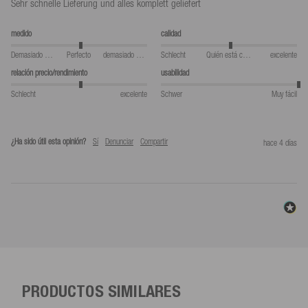
Sehr schnelle Lieferung und alles komplett geliefert
medido
calidad
Demasiado pequeño
Perfecto
demasiado grande
Schlecht
Quién está comiendo
excelente
relación precio/rendimiento
usabilidad
Schlecht
excelente
Schwer
Muy fácil
¿Ha sido útil esta opinión?
Sí
Denunciar
Compartir
hace 4 días
PRODUCTOS SIMILARES