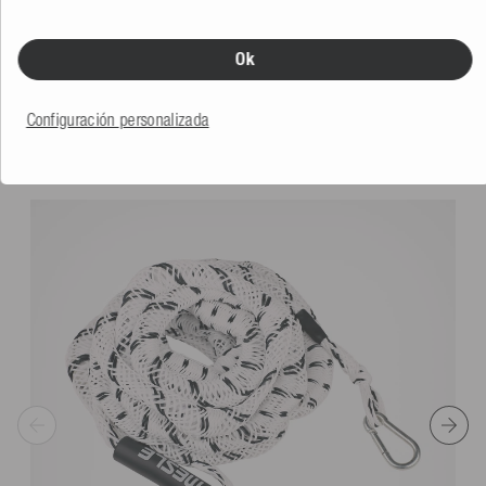
5.0
(1 Reseña)
Más colores
Ok
52,99 €
Configuración personalizada
TE PODRÍA GUSTAR TAMBIÉN