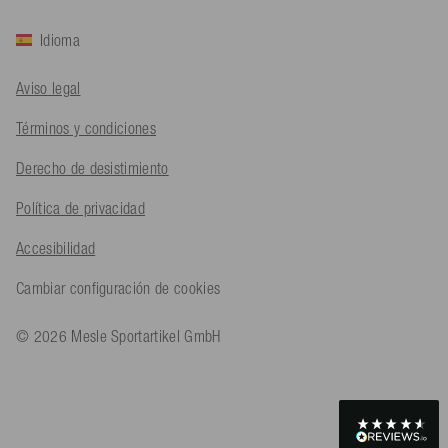
Idioma
Bernd Sack****
Aviso legal
Cliente verificado
Schwimmweste ist gut. Made in Europe waere besser als Made
Twitter
Términos y condiciones
in China.
Facebook
Útil
?
Sí
Compartir
Ohmden, DE,
5/8/2026
Derecho de desistimiento
Política de privacidad
Axel L**
Accesibilidad
Cliente verificado
Twitter
Nö..............
Cambiar configuración de cookies
Facebook
Útil
?
Sí
Compartir
Senftenberg, DE,
4/8/2026
© 2026 Mesle Sportartikel GmbH
An****
Cliente verificado
Twitter
Produkt ist in Ordnung
Facebook