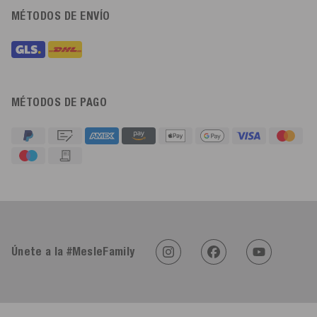
MÉTODOS DE ENVÍO
MÉTODOS DE PAGO
4,91
Calificación
623
Reseñas
Únete a la #MesleFamily
An****
Cliente verificado
Twitter
Sehr gut 👍 Sehr zufrieden
Facebook
Útil
?
Sí
Compartir
Köln, DE,
5/8/2026