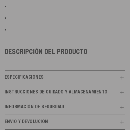
DESCRIPCIÓN DEL PRODUCTO
ESPECIFICACIONES
Características
INSTRUCCIONES DE CUIDADO Y ALMACENAMIENTO
General
No exponer a altas temperaturas (> 60 °C). Almacenar en un lugar
INFORMACIÓN DE SEGURIDAD
seco y protegido de la luz UV.
Color
azul marino
Instrucciones de uso
ENVÍO Y DEVOLUCIÓN
Tamaño
(G1) ø 11 cm | 40 cm lang