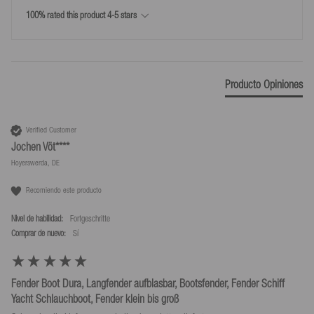
100% rated this product 4-5 stars
*Devoluciones solo según nuestras condiciones, siempre que se utilice la
etiqueta de devolución que proporcionamos.
Producto Opiniones
Verified Customer
Jochen Vöt****
Hoyerswerda, DE
Recomiendo este producto
Nivel de habilidad:
Fortgeschritte
Comprar de nuevo:
sí
Fender Boot Dura, Langfender aufblasbar, Bootsfender, Fender Schiff
Yacht Schlauchboot, Fender klein bis groß