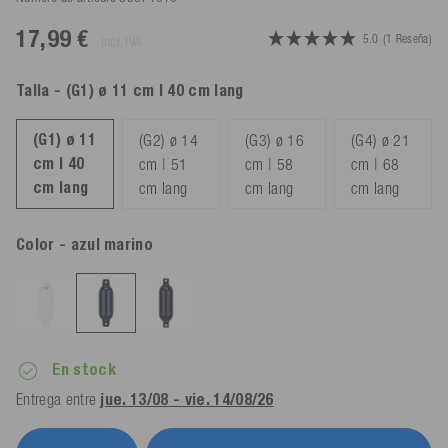
17,99 €
5.0
(1 Reseña)
incl. IVA
Talla
- (G1) ø 11 cm | 40 cm lang
(G1) ø 11
(G2) ø 14
(G3) ø 16
(G4) ø 21
cm | 40
cm | 51
cm | 58
cm | 68
cm lang
cm lang
cm lang
cm lang
Color
- azul marino
En stock
Entrega entre
jue. 13/08 - vie. 14/08/26