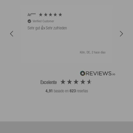
An****
Bernd
Verified Customer
V
Sehr gut 👍 Sehr zufrieden
Schw
als 
Köln, DE, 2 hace días
Excelente
4,91
basado en
623
reseñas