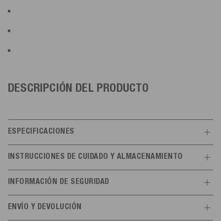
DESCRIPCIÓN DEL PRODUCTO
ESPECIFICACIONES
Características
INSTRUCCIONES DE CUIDADO Y ALMACENAMIENTO
General
No exponer a altas temperaturas (> 60 °C). Almacenar en un lugar
INFORMACIÓN DE SEGURIDAD
seco y protegido de la luz UV.
Color
azul marino
Instrucciones de uso
ENVÍO Y DEVOLUCIÓN
Tamaño
(G2) ø 14 cm | 51 cm lang