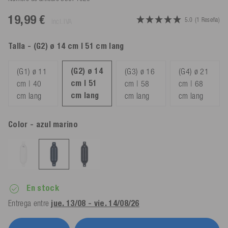
19,99 €
5.0
(1 Reseña)
incl. IVA
Talla
- (G2) ø 14 cm | 51 cm lang
(G2) ø 14
(G1) ø 11
(G3) ø 16
(G4) ø 21
cm | 51
cm | 40
cm | 58
cm | 68
cm lang
cm lang
cm lang
cm lang
Color
- azul marino
En stock
Entrega entre
jue. 13/08 - vie. 14/08/26