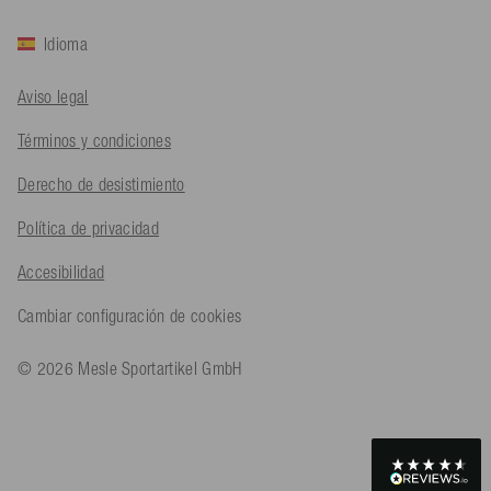
Idioma
Bernd Sack****
Aviso legal
Cliente verificado
Schwimmweste ist gut. Made in Europe waere besser als Made
Twitter
Términos y condiciones
in China.
Facebook
Útil
?
Sí
Compartir
Ohmden, DE,
5/8/2026
Derecho de desistimiento
Política de privacidad
Axel L**
Accesibilidad
Cliente verificado
Twitter
Nö..............
Cambiar configuración de cookies
Facebook
Útil
?
Sí
Compartir
Senftenberg, DE,
4/8/2026
© 2026 Mesle Sportartikel GmbH
An****
Cliente verificado
Twitter
Produkt ist in Ordnung
Facebook