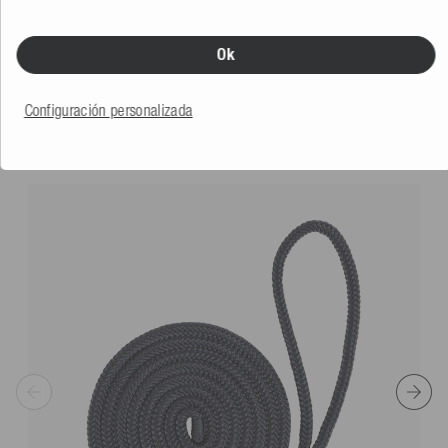
5.0
(1 Reseña)
Más colores
Ok
52,99 €
Configuración personalizada
TE PODRÍA GUSTAR TAMBIÉN