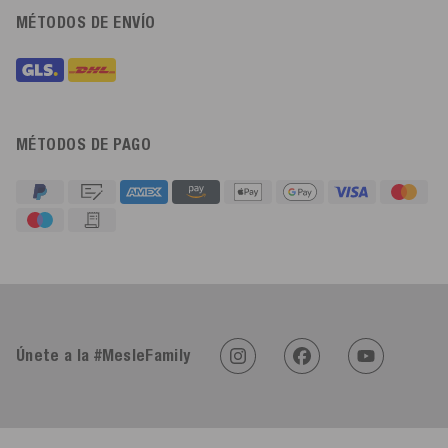
MÉTODOS DE ENVÍO
MÉTODOS DE PAGO
4,91
Calificación
623
Reseñas
Únete a la #MesleFamily
An****
Cliente verificado
Twitter
Sehr gut 👍 Sehr zufrieden
Facebook
Útil
?
Sí
Compartir
Köln, DE,
5/8/2026