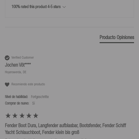
100% rated this product 4-5 stars
*Devoluciones solo según nuestras condiciones, siempre que se utilice la
etiqueta de devolución que proporcionamos.
Producto Opiniones
Verified Customer
Jochen Vöt****
Hoyerswerda, DE
Recomiendo este producto
Nivel de habilidad:
Fortgeschritte
Comprar de nuevo:
sí
Fender Boot Dura, Langfender aufblasbar, Bootsfender, Fender Schiff
Yacht Schlauchboot, Fender klein bis groß