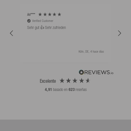
An****
Bernd
Verified Customer
V
Sehr gut 👍 Sehr zufrieden
Schw
als 
Köln, DE, 4 hace días
Excelente
4,91
basado en
623
reseñas