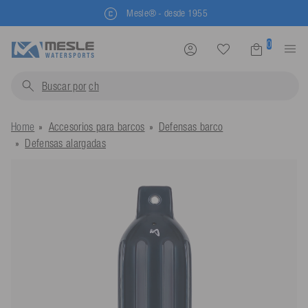
Mesle® - desde 1955
0
Buscar por
chalecos s
Home
Accesorios para barcos
Defensas barco
Defensas alargadas