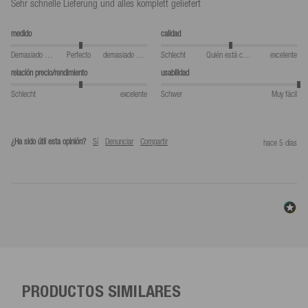
Sehr schnelle Lieferung und alles komplett geliefert
medido
calidad
Demasiado pequeño
Perfecto
demasiado grande
Schlecht
Quién está comiendo
excelente
relación precio/rendimiento
usabilidad
Schlecht
excelente
Schwer
Muy fácil
¿Ha sido útil esta opinión?
Sí
Denunciar
Compartir
hace 5 días
PRODUCTOS SIMILARES