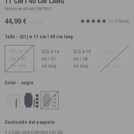
11 CM | 40 CM LANG
Número de artículo
39679531
44,99 €
5.0
(2 Reseña)
incl. IVA
Talla
- (G1) ø 11 cm | 40 cm lang
(G1) ø 11
(G2) ø 14
(G3) ø 16
(G4) ø 21
cm | 40
cm | 51
cm | 58
cm | 68
cm lang
cm lang
cm lang
cm lang
Color
- negro
Contenido del paquete
4 x
Cabo para Defensas con Ojo