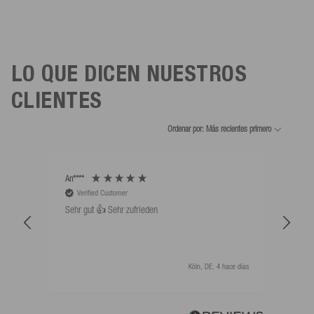
LO QUE DICEN NUESTROS
CLIENTES
Ordenar por: Más recientes primero
An****
Bernd
Verified Customer
V
Sehr gut 👍 Sehr zufrieden
Schw
als 
Köln, DE, 4 hace días