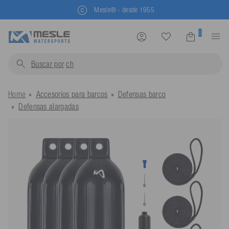
Mesle® - desde 1955
0
Buscar por
chalecos s
Home
Accesorios para barcos
Defensas barco
Defensas alargadas