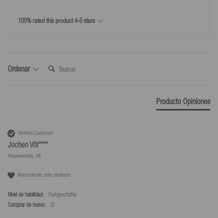
Devolución
Toda la información
100% rated this product 4-5 stars
30 días de plazo de devolución a partir del día en que tú o un
tercero designado por ti (que no sea el transportista) hayáis
tomado posesión de la mercancía.
Usa nuestra etiqueta de envío para las devoluciones a un coste de
Buscar:
Ordenar
9,99 €
*Devoluciones solo según nuestras condiciones, siempre que se utilice la
Producto Opiniones
etiqueta de devolución que proporcionamos.
Verified Customer
Jochen Vöt****
Hoyerswerda, DE
Recomiendo este producto
Nivel de habilidad:
Fortgeschritte
Comprar de nuevo:
sí