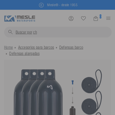
Mesle® - desde 1955
0
Buscar por
chalecos sa
Home
Accesorios para barcos
Defensas barco
Defensas alargadas