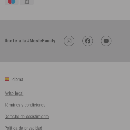
4,91
Calificación
623
Reseñas
Únete a la #MesleFamily
An****
Cliente verificado
Twitter
Sehr gut 👍 Sehr zufrieden
Facebook
Útil
?
Sí
Compartir
Köln, DE,
5/8/2026
Idioma
Bernd Sack****
Aviso legal
Cliente verificado
Schwimmweste ist gut. Made in Europe waere besser als Made
Twitter
Términos y condiciones
in China.
Facebook
Útil
?
Sí
Compartir
Ohmden, DE,
5/8/2026
Derecho de desistimiento
Política de privacidad