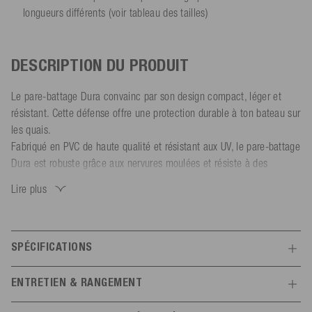
longueurs différents (voir tableau des tailles)
DESCRIPTION DU PRODUIT
Le pare-battage Dura convainc par son design compact, léger et
résistant. Cette défense offre une protection durable à ton bateau sur
les quais.
Fabriqué en PVC de haute qualité et résistant aux UV, le pare-battage
Dura est robuste grâce aux nervures moulées et résiste à des
conditions plus rudes. La surface lisse absorbant les chocs protège
Lire plus
efficacement ton bateau des éraflures et des bosses. Les œillets en
toile sont massifs et renforcés pour une longue durée de vie.
Grâce aux œillets de toile des deux côtés, tu peux utiliser la défense
de bateau verticalement ou horizontalement. Le pare-battage avec
SPÉCIFICATIONS
valve à aiguille se gonfle facilement, aussi bien avec une pompe
Caractéristiques
manuelle qu'avec un compresseur. (Pression recommandée : 2 PSI /
ENTRETIEN & RANGEMENT
0,14 bar, l'adaptateur correspondant est disponible séparément)
Généralités
Ne pas exposer à des températures élevées (> 60 °C). Stocker à