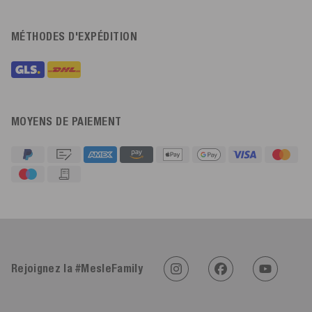
MÉTHODES D'EXPÉDITION
MOYENS DE PAIEMENT
4,91
Évaluation
623
Avis
Rejoignez la #MesleFamily
An****
Client vérifié
Twitter