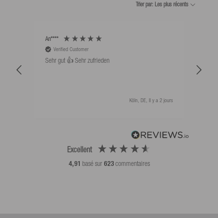
Trier par: Les plus récents
An****
Bernd
Verified Customer
V
Sehr gut 👍 Sehr zufrieden
Schw
als 
Köln, DE, Il y a 2 jours
Excellent
4,91
basé sur
623
commentaires