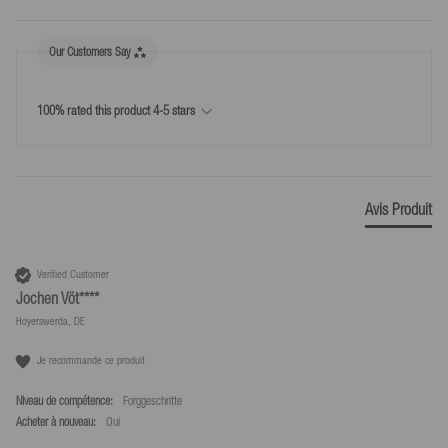
Retours faciles - utilise l'étiquette de retour incluse pour 5,99 €
ou renvoie toi-même les produits
Our Customers Say
100% rated this product 4-5 stars
Avis Produit
Verified Customer
Jochen Vöt****
Hoyerswerda, DE
Je recommande ce produit
Niveau de compétence:
Forggeschritte
Acheter à nouveau:
oui