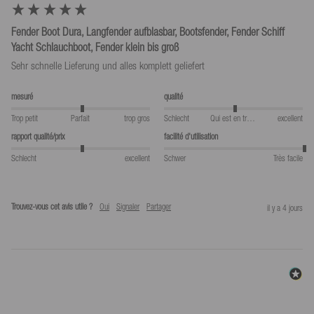
Fender Boot Dura, Langfender aufblasbar, Bootsfender, Fender Schiff
Yacht Schlauchboot, Fender klein bis groß
Sehr schnelle Lieferung und alles komplett geliefert
mesuré
qualité
Trop petit
Parfait
trop gros
Schlecht
Qui est en train de manger
excellent
rapport qualité/prix
facilité d'utilisation
Schlecht
excellent
Schwer
Très facile
Trouvez-vous cet avis utile ?
Oui
Signaler
Partager
il y a 4 jours