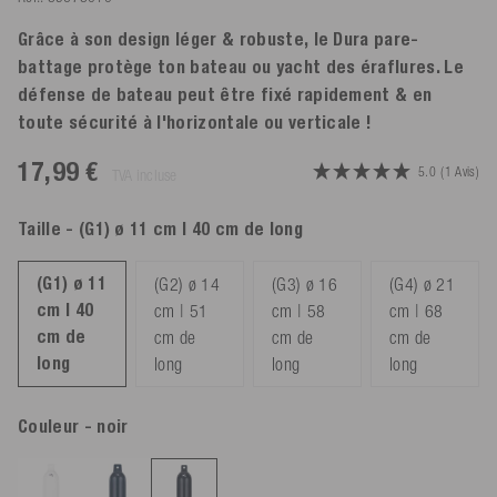
Grâce à son design léger & robuste, le Dura pare-
battage protège ton bateau ou yacht des éraflures. Le
défense de bateau peut être fixé rapidement & en
toute sécurité à l'horizontale ou verticale !
17,99 €
5.0
(1 Avis)
TVA incluse
Taille
- (G1) ø 11 cm | 40 cm de long
(G1) ø 11
(G2) ø 14
(G3) ø 16
(G4) ø 21
cm | 40
cm | 51
cm | 58
cm | 68
cm de
cm de
cm de
cm de
long
long
long
long
Couleur
- noir