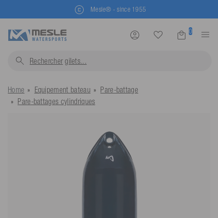
Livraison rapide en 2-3 jours
0
Rechercher
gi
Home
Equipement bateau
Pare-battage
Pare-battages cylindriques