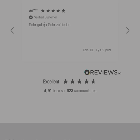
An****
Bernd
Verified Customer
V
Sehr gut 👍 Sehr zufrieden
Schw
als 
Köln, DE, Il y a 2 jours
Excellent
4,91
basé sur
623
commentaires