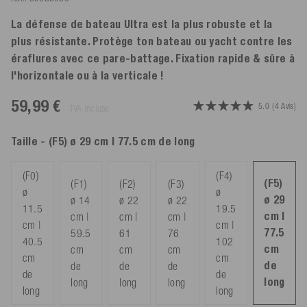
La défense de bateau Ultra est la plus robuste et la
plus résistante. Protège ton bateau ou yacht contre les
éraflures avec ce pare-battage. Fixation rapide & sûre à
l'horizontale ou à la verticale !
59,99 €
5.0
(4 Avis)
TVA incluse
Taille
- (F5) ø 29 cm | 77.5 cm de long
(F0)
(F4)
(F5)
(F1)
(F2)
(F3)
ø
ø
ø 29
ø 14
ø 22
ø 22
11.5
19.5
cm |
cm |
cm |
cm |
cm |
cm |
77.5
59.5
61
76
40.5
102
cm
cm
cm
cm
cm
cm
de
de
de
de
de
de
long
long
long
long
long
long