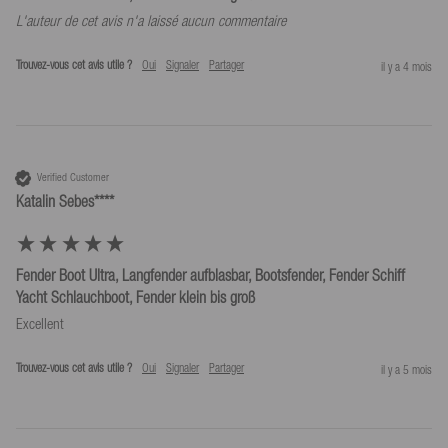
L'auteur de cet avis n'a laissé aucun commentaire
Trouvez-vous cet avis utile ?
Oui
Signaler
Partager
il y a 4 mois
Verified Customer
Katalin Sebes****
Fender Boot Ultra, Langfender aufblasbar, Bootsfender, Fender Schiff
Yacht Schlauchboot, Fender klein bis groß
Excellent
Trouvez-vous cet avis utile ?
Oui
Signaler
Partager
il y a 5 mois