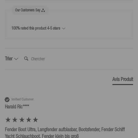
17
info@mesle.com
Our Customers Say
Poids du produit (g)
2950
+49 7424 602130
Retour
Toutes infos
100% rated this product 4-5 stars
Droit de rétractation de 30 jours
Retours faciles - utilise l'étiquette de retour incluse pour 5,99 €
ou renvoie toi-même les produits
Chercher:
Trier
Avis Produit
Verified Customer
Harald Ric****
Fender Boot Ultra, Langfender aufblasbar, Bootsfender, Fender Schiff
Yacht Schlauchboot, Fender klein bis groß