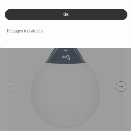
PRODUITS SIMILAIRES
Ok
Réglages individuels