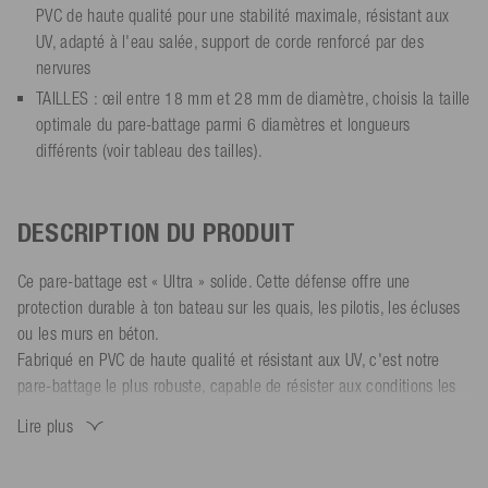
PVC de haute qualité pour une stabilité maximale, résistant aux
UV, adapté à l'eau salée, support de corde renforcé par des
nervures
TAILLES : œil entre 18 mm et 28 mm de diamètre, choisis la taille
optimale du pare-battage parmi 6 diamètres et longueurs
différents (voir tableau des tailles).
DESCRIPTION DU PRODUIT
Ce pare-battage est « Ultra » solide. Cette défense offre une
protection durable à ton bateau sur les quais, les pilotis, les écluses
ou les murs en béton.
Fabriqué en PVC de haute qualité et résistant aux UV, c'est notre
pare-battage le plus robuste, capable de résister aux conditions les
plus rudes. Sa surface lisse et absorbant les chocs protège
Lire plus
efficacement ton bateau des éraflures et des bosses. Les œillets en
toile sont renforcés par des nervures et sont massifs pour une durée