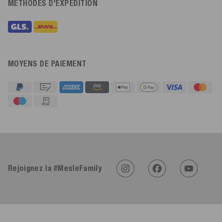
MÉTHODES D'EXPÉDITION
MOYENS DE PAIEMENT
4,91
Évaluation
623
Avis
Rejoignez la #MesleFamily
An****
Client vérifié
Twitter
Sehr gut 👍 Sehr zufrieden
Facebook
Utile
?
Oui
Partager
Köln, DE,
05/08/2026