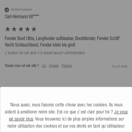
Verified Customer
Carl-Hermann Wi****
Fender Boot Ultra, Langfender aufblasbar, Bootsfender, Fender Schiff
Yacht Schlauchboot, Fender klein bis groß
L'auteur de cet avis n'a laissé aucun commentaire
Trouvez-vous cet avis utile ?
Oui
Signaler
Partager
il y a 5 mois
1
2
Nous aussi, nous faisons cette chose avec les cookies. Ils nous
aident à améliorer notre site. Est-ce que c'est clair pour toi ?
Je veux
en savoir plus
. Vous trouverez ici de plus amples informations sur
notre utilisation des cookies et sur vos droits en tant qu'utilisateur: