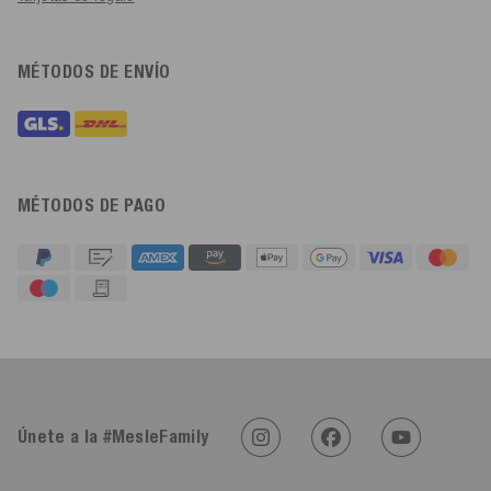
MÉTODOS DE ENVÍO
MÉTODOS DE PAGO
4,91
Calificación
623
Reseñas
An****
Cliente verificado
Twitter
Sehr gut 👍 Sehr zufrieden
Únete a la #MesleFamily
Facebook
Útil
?
Sí
Compartir
Köln, DE,
5/8/2026