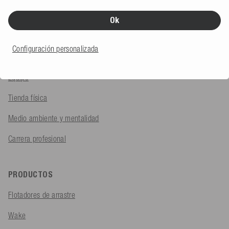
Preguntas frecuentes
Ok
EMPRESA
Configuración personalizada
Sobre nosotros
Equipo
Tienda física
Medio ambiente y mentalidad
Carrera profesional
PRODUCTOS
Flotadores de arrastre
Wake