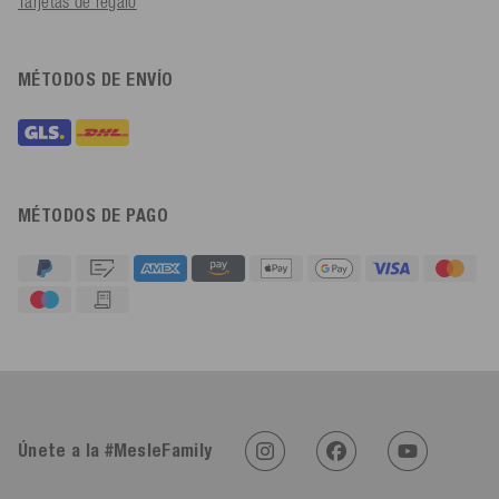
Tarjetas de regalo
MÉTODOS DE ENVÍO
MÉTODOS DE PAGO
4,91
Calificación
623
Reseñas
An****
Cliente verificado
Twitter
Sehr gut 👍 Sehr zufrieden
Únete a la #MesleFamily
Facebook
Útil
?
Sí
Compartir
Köln, DE,
5/8/2026