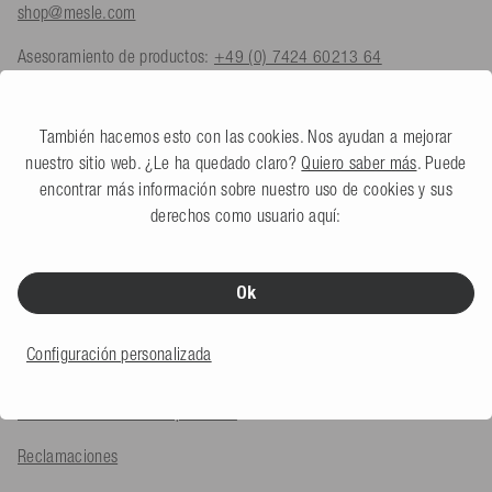
shop@mesle.com
Asesoramiento de productos:
+49 (0) 7424 60213 64
Servicio al cliente:
+49 (0) 7424 60213 54
También hacemos esto con las cookies. Nos ayudan a mejorar
Formulario de contacto
nuestro sitio web. ¿Le ha quedado claro?
Quiero saber más
. Puede
encontrar más información sobre nuestro uso de cookies y sus
derechos como usuario aquí:
SERVICIO E INFORMACIÓN
Formas de pago
Ok
Envío
Configuración personalizada
Devoluciones
Reembolso de IVA de exportación
Reclamaciones