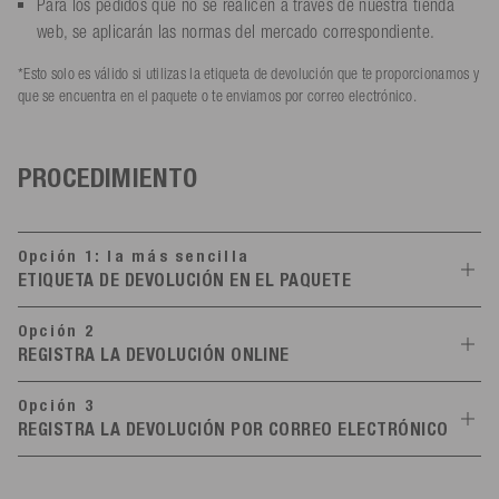
Para los pedidos que no se realicen a través de nuestra tienda
web, se aplicarán las normas del mercado correspondiente.
*Esto solo es válido si utilizas la etiqueta de devolución que te proporcionamos y
que se encuentra en el paquete o te enviamos por correo electrónico.
PROCEDIMIENTO
Opción 1: la más sencilla
ETIQUETA DE DEVOLUCIÓN EN EL PAQUETE
Empaquetar artículos
Opción 2
La mercancía no debe presentar ningún signo de uso
REGISTRA LA DEVOLUCIÓN ONLINE
La mercancía debe embalarse en su embalaje original con todas
Registrar devolución
las etiquetas
Opción 3
Haz clic en el botón «Ver pedido» en el correo electrónico de
REGISTRA LA DEVOLUCIÓN POR CORREO ELECTRÓNICO
Embala la mercancía de forma segura, preferiblemente en la caja
confirmación del pedido o de envío.
original
Registrar devolución
Alternativamente, puedes iniciar sesión en tu cuenta de cliente
Envíanos un correo electrónico a
shop@mesle.com
con tu