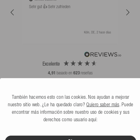
Sehr gut 👍 Sehr zufrieden
Schw
als 
Köln, DE, 2 hace días
Excelente
4,91
basado en
623
reseñas
También hacemos esto con las cookies. Nos ayudan a mejorar
nuestro sitio web. ¿Le ha quedado claro?
Quiero saber más
. Puede
encontrar más información sobre nuestro uso de cookies y sus
derechos como usuario aquí:
Cable parks, distribuidores y comerciales
Tienda B2B