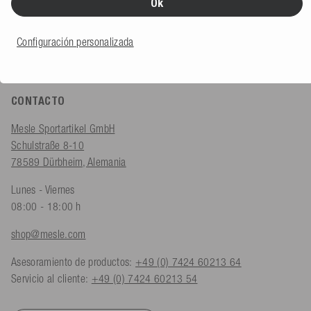
Ok
Configuración personalizada
CONTACTO
Mesle Sportartikel GmbH
Schulstraße 8-10
78589 Dürbheim, Alemania
Lunes - Viernes
08:00 - 18:00 h
shop@mesle.com
Asesoramiento de productos:
+49 (0) 7424 60213 64
Servicio al cliente:
+49 (0) 7424 60213 54