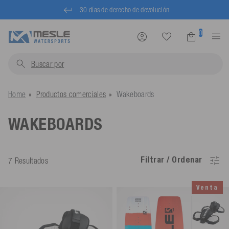
30 días de derecho de devolución
0
Buscar por
wakeb
Home
Productos comerciales
Wakeboards
WAKEBOARDS
Filtrar / Ordenar
7 Resultados
Venta