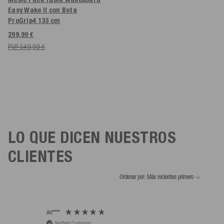
Easy Wake II con Bota
ProGrip4
135 cm
299,99 €
PVP 549,99 €
LO QUE DICEN NUESTROS
CLIENTES
Ordenar por: Más recientes primero
An****
Bernd
Verified Customer
V