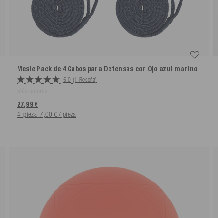
Mesle Pack de 4 Cabos para Defensas con Ojo
azul marino
5.0
(1 Reseña)
Más colores
27,99 €
4
pieza
7,00 € / pieza