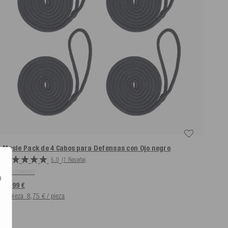
Mesle Pack de 4 Cabos para Defensas con Ojo
negro
5.0
(1 Reseña)
Más colores
o
34,99 €
4
pieza
8,75 € / pieza