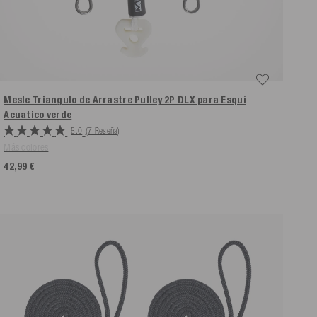
Mesle Triangulo de Arrastre Pulley 2P DLX para Esquí
Acuatico
verde
5.0
(7 Reseña)
Más colores
42,99 €