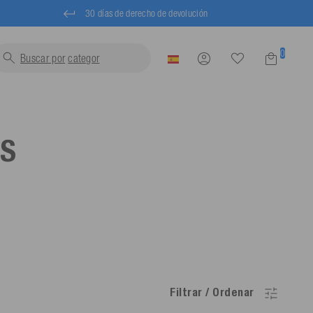
30 días de derecho de devolución
0
Buscar por
chalecos s
OS
Filtrar / Ordenar