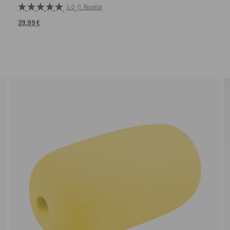
5.0
(1 Reseña)
29,99 €