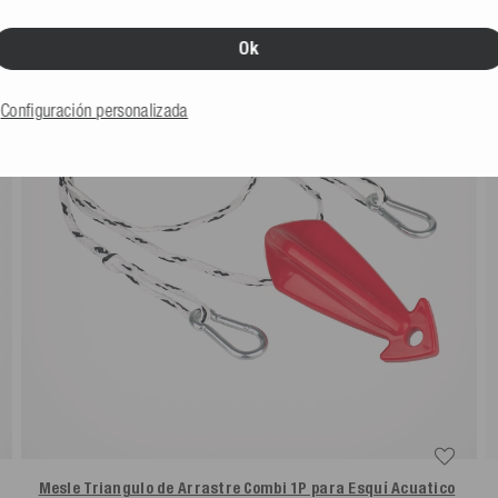
Ok
Configuración personalizada
Mesle Triangulo de Arrastre Combi 1P para Esquí Acuatico