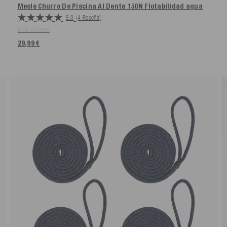
Mesle Churro De Piscina Al Dente 150N Flotabilidad
aqua
5.0
(4 Reseña)
Más colores
29,99 €