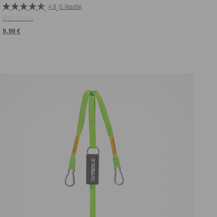
4.8
(5 Reseña)
Más colores
9,99 €