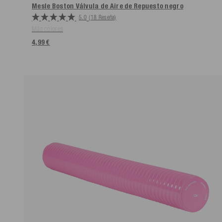
Mesle Boston Válvula de Aire de Repuesto
negro
5.0
(18 Reseña)
Más colores
4,99 €