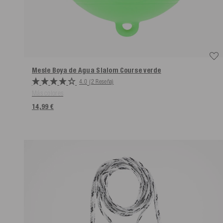
Mesle Boya de Agua Slalom Course
verde
4.0
(2 Reseña)
Más colores
14,99 €