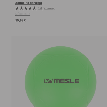
Acuatico
naranja
5.0
(2 Reseña)
Más colores
39,99 €