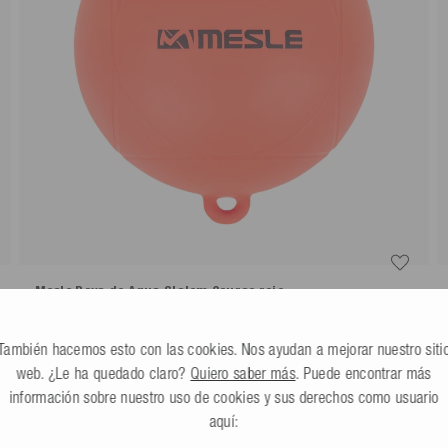
Mesle Boya de Agua Slalom Course
rojo
4.0
(2 Reseña)
Más colores
También hacemos esto con las cookies. Nos ayudan a mejorar nuestro siti
14,99 €
web. ¿Le ha quedado claro?
Quiero saber más
. Puede encontrar más
información sobre nuestro uso de cookies y sus derechos como usuario
aquí: