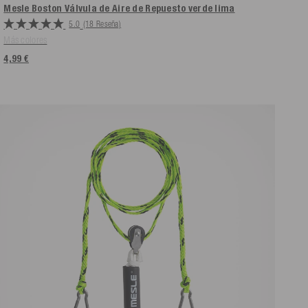
Mesle Boston Válvula de Aire de Repuesto
verde lima
5.0
(18 Reseña)
Más colores
4,99 €