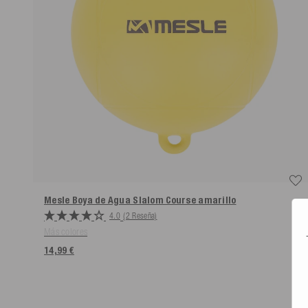
Mesle Boya de Agua Slalom Course
amarillo
4.0
(2 Reseña)
Más colores
14,99 €