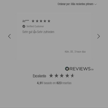
Ordenar por: Más recientes primero
An****
Bernd
Verified Customer
V
Sehr gut 👍 Sehr zufrieden
Schw
als 
Köln, DE, 3 hace días
Excelente
4,91
basado en
623
reseñas