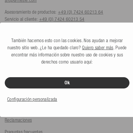
Asesoramiento de productos:
+49 (0) 7424 60213 64
Servicio al cliente:
+49 (0) 7424 60213 54
Formulario de contacto
También hacemos esto con las cookies. Nos ayudan a mejorar
nuestro sitio web. ¿Le ha quedado claro?
Quiero saber más
. Puede
encontrar más información sobre nuestro uso de cookies y sus
SERVICIO E INFORMACIÓN
derechos como usuario aquí:
Formas de pago
Ok
Envío
Devoluciones
Configuración personalizada
Reembolso de IVA de exportación
Reclamaciones
Preguntas frecuentes