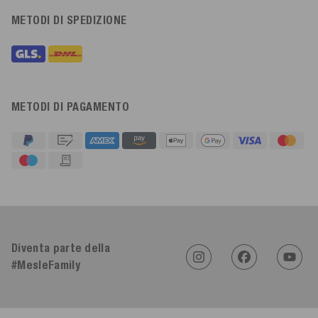
METODI DI SPEDIZIONE
METODI DI PAGAMENTO
4,91
Valutazione
623
Recensioni
Diventa parte della
An****
Cliente verificato
#MesleFamily
Twitter
Sehr gut 👍 Sehr zufrieden
Facebook
Utile
?
Sì
Condividi
Köln, DE,
5/8/2026