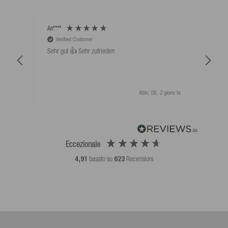
An****
Bernd
Verified Customer
V
Sehr gut 👍 Sehr zufrieden
Schw
als 
Köln, DE, 2 giorni fa
Eccezionale
4,91
basato su
623
Recensioni