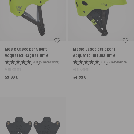
Mesle Casco per Sport
Mesle Casco per Sport
Acquatici Ragnar
lime
Acquatici Ultuna
lime
4.9
(9 Recensione)
5.0
(9 Recensione)
Altri colori
Altri colori
59,99 €
54,99 €