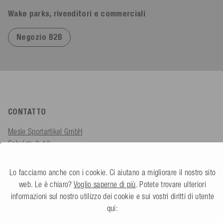
Wake parks, rivenditori e commerciali
Negozio B2B
CONTATTO
Mesle Sportartikel GmbH
Schulstr. 8-10
78589 Dürbheim, Germania
Lo facciamo anche con i cookie. Ci aiutano a migliorare il nostro sito
Lunedì - Venerdì
web. Le è chiaro?
Voglio saperne di più
. Potete trovare ulteriori
08.00 - 18.00
informazioni sul nostro utilizzo dei cookie e sui vostri diritti di utente
shop@mesle.com
qui: