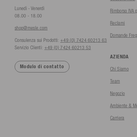
Lunedì - Venerdì
Rimborso IVA p
08.00 - 18.00
Reclami
shop@mesle.com
Domande Freq
Consulenza sui Prodotti:
+49 (0) 7424 60213 63
Servizio Clienti:
+49 (0) 7424 60213 53
AZIENDA
Modulo di contatto
Chi Siamo
Team
Negozio
Ambiente & Me
Carriera