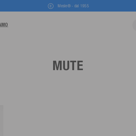
Mesle® - dal 1955
IAMO
MUTE