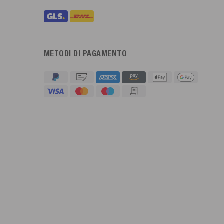
METODI DI PAGAMENTO
4,91
Valutazione
623
Recensioni
An****
Cliente verificato
Twitter
Sehr gut 👍 Sehr zufrieden
Facebook
Utile
?
Sì
Condividi
Köln, DE,
5/8/2026
Bernd Sack****
Cliente verificato
Schwimmweste ist gut. Made in Europe waere besser als Made
Twitter
in China.
Facebook
Utile
?
Sì
Condividi