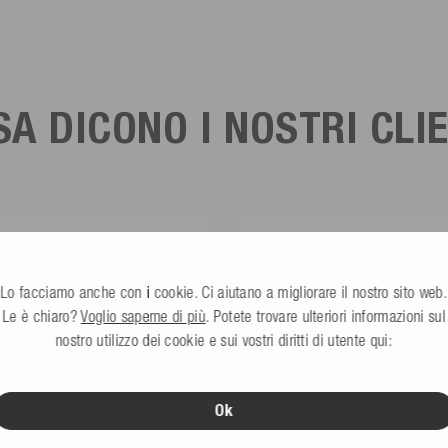
A DICONO I NOSTRI CLI
ck****
Axel L**
fied Customer
Verified Customer
Lo facciamo anche con i cookie. Ci aiutano a migliorare il nostro sito web.
mweste ist gut. Made in Europe waere
Nö..............
als Made in China.
Le è chiaro?
Voglio saperne di più
. Potete trovare ulteriori informazioni sul
nostro utilizzo dei cookie e sui vostri diritti di utente qui:
Ohmden, DE, 3 giorni fa
Senftenberg, DE, 3
Ok