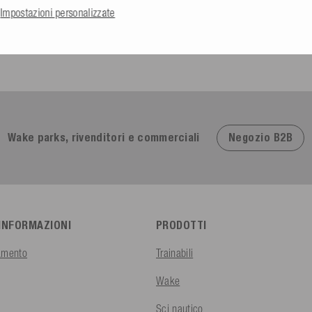
Impostazioni personalizzate
Eccezionale
4,91
basato su
623
Recensioni
Negozio B2B
Wake parks, rivenditori e commerciali
 INFORMAZIONI
PRODOTTI
amento
Trainabili
Wake
Sci nautico