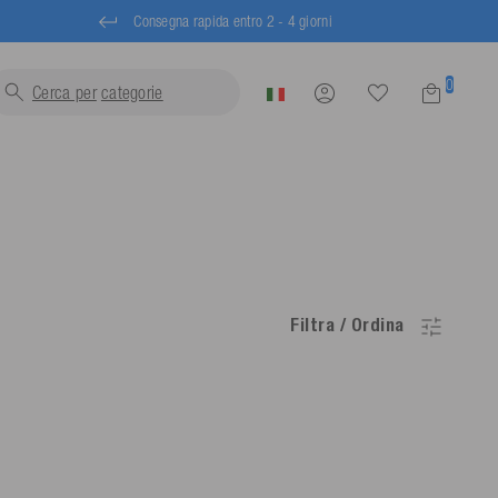
Consegna rapida entro 2 - 4 giorni
0
Cerca per
ca
Filtra / Ordina