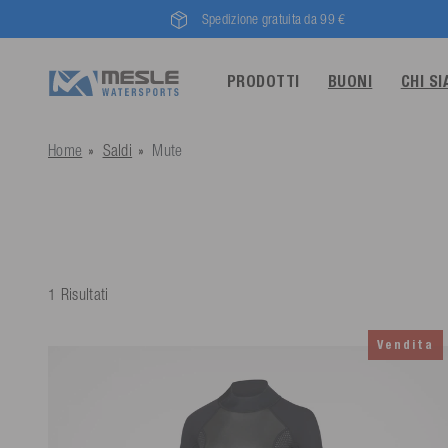
Spedizione gratuita da 99 €
PRODOTTI
BUONI
CHI S
Home
Saldi
Mute
1 Risultati
Vendita