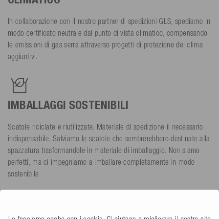
In collaborazione con il nostro partner di spedizioni GLS, spediamo in
modo certificato neutrale dal punto di vista climatico, compensando
le emissioni di gas serra attraverso progetti di protezione del clima
aggiuntivi.
IMBALLAGGI SOSTENIBILI
Scatole riciclate e riutilizzate. Materiale di spedizione il necessario
indispensabile. Salviamo le scatole che sembrerebbero destinate alla
spazzatura trasformandole in materiale di imballaggio. Non siamo
perfetti, ma ci impegniamo a imballare completamente in modo
sostenibile.
Lo facciamo anche con i cookie. Ci aiutano a migliorare il nostro sito