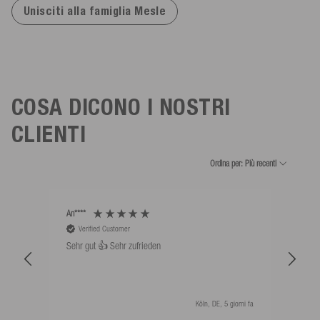
Unisciti alla famiglia Mesle
COSA DICONO I NOSTRI
CLIENTI
Ordina per: Più recenti
An****
Bernd
Verified Customer
V
Sehr gut 👍 Sehr zufrieden
Schw
als 
Köln, DE, 5 giorni fa