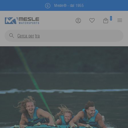
Mesle® - dal 1955
0
Cerca per
trainabili...