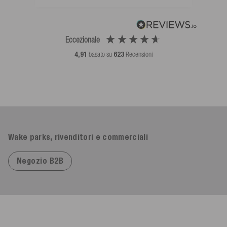
Eccezionale
4,91
basato su
623
Recensioni
Wake parks, rivenditori e commerciali
Negozio B2B