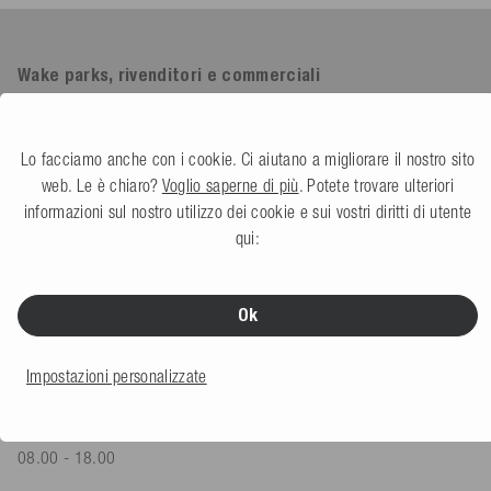
Wake parks, rivenditori e commerciali
Negozio B2B
Lo facciamo anche con i cookie. Ci aiutano a migliorare il nostro sito
web. Le è chiaro?
Voglio saperne di più
. Potete trovare ulteriori
informazioni sul nostro utilizzo dei cookie e sui vostri diritti di utente
qui:
CONTATTO
Ok
Mesle Sportartikel GmbH
Schulstr. 8-10
Impostazioni personalizzate
78589 Dürbheim, Germania
Lunedì - Venerdì
08.00 - 18.00