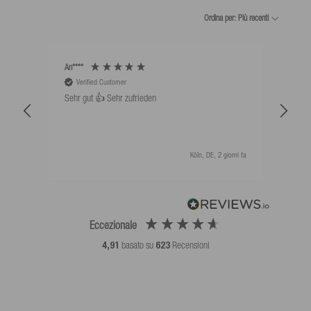
Ordina per: Più recenti
An****
Bernd
Verified Customer
V
Sehr gut 👍 Sehr zufrieden
Schw
als 
Köln, DE, 2 giorni fa
Eccezionale
4,91
basato su
623
Recensioni