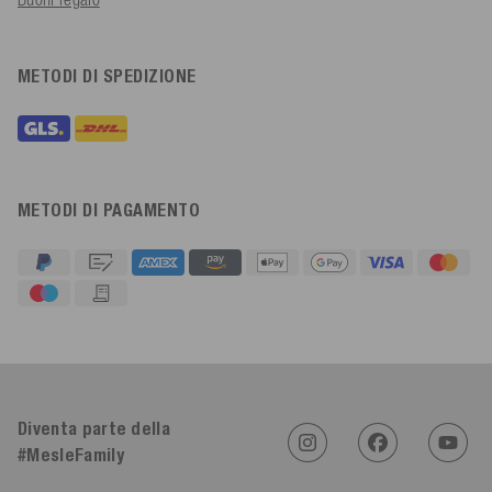
METODI DI SPEDIZIONE
METODI DI PAGAMENTO
4,91
Valutazione
623
Recensioni
Diventa parte della
An****
#MesleFamily
Cliente verificato
Twitter
Sehr gut 👍 Sehr zufrieden