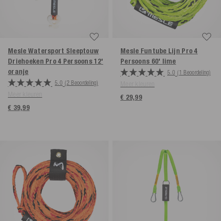
Mesle Watersport Sleeptouw
Mesle Funtube Lijn Pro 4
Driehoeken Pro 4 Persoons 12'
Persoons 60'
lime
oranje
5.0
(1 Beoordeling)
5.0
(2 Beoordeling)
Meer kleuren
Meer kleuren
€ 29,99
€ 39,99