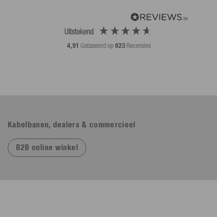
Uitstekend
4,91
Gebaseerd op
623
Recensies
Kabelbanen, dealers & commercieel
B2B online winkel