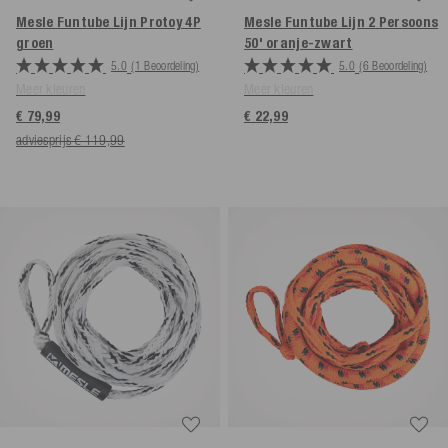
Mesle Funtube Lijn Protoy 4P
Mesle Funtube Lijn 2 Persoons
groen
50'
oranje-zwart
5.0
(1 Beoordeling)
5.0
(6 Beoordeling)
Meer kleuren
Meer kleuren
€ 79,99
€ 22,99
adviesprijs € 119,99