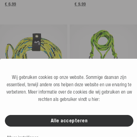
€ 6,99
€ 9,99
Wij gebruiken cookies op onze website. Sommige daarvan zijn
essentieel, terwijl andere ons helpen deze website en uw ervaring te
verbeteren. Meer informatie over de cookies die wij gebruiken en uw
rechten als gebruiker vindt u hier:
Mesle Funtube Lijn 6 Persoons
Mesle Watersport Sleeptouw
60'
Driehoeken Pro 4 Persoons 12'
lime
5.0
(1 Beoordeling)
5.0
(2 Beoordeling)
Alle accepteren
€ 39,99
Meer kleuren
Niet beschikbaar