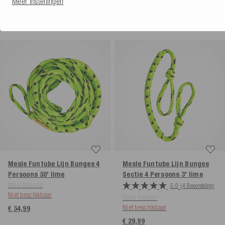
Meer instellingen
€ 42,99
Mesle Funtube Lijn Bungee 4
Mesle Funtube Lijn Bungee
Persoons 50'
lime
Sectie 4 Persoons 3'
lime
Meer kleuren
5.0
(4 Beoordeling)
Niet beschikbaar
Meer kleuren
Niet beschikbaar
€ 54,99
€ 29,99