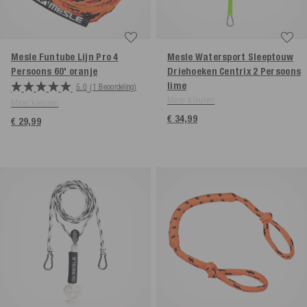
Mesle Funtube Lijn Pro 4
Mesle Watersport Sleeptouw
Persoons 60'
oranje
Driehoeken Centrix 2 Persoons
lime
5.0
(1 Beoordeling)
Meer kleuren
Meer kleuren
€ 34,99
€ 29,99