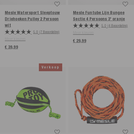
Mesle Watersport Sleeptouw
Mesle Funtube Lijn Bungee
Driehoeken Pulley 2 Persoon
Sectie 4 Persoons 3'
oranje
wit
5.0
(4 Beoordeling)
5.0
(7 Beoordeling)
Meer kleuren
Meer kleuren
€ 29,99
€ 39,99
Verkoop