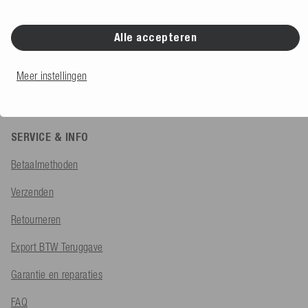
Productadvies:
+49 (0) 7424 60213 65
Alle accepteren
Klantenservice:
+49 (0) 7424 60213 55
Meer instellingen
Contactformulier
SERVICE & INFO
Betaalmethoden
Verzenden
Retourneren
Export BTW Teruggave
Garantie en reparaties
FAQ