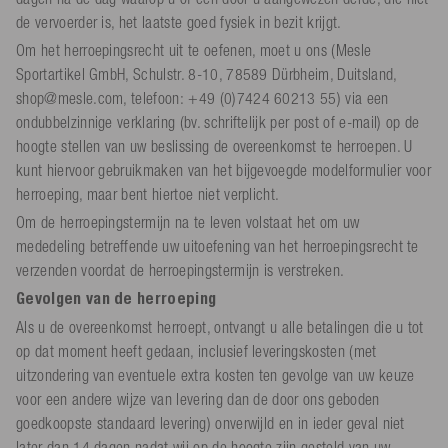
de vervoerder is, het laatste goed fysiek in bezit krijgt.
Om het herroepingsrecht uit te oefenen, moet u ons (Mesle
Sportartikel GmbH, Schulstr. 8-10, 78589 Dürbheim, Duitsland,
shop@mesle.com, telefoon: +49 (0)7424 60213 55) via een
ondubbelzinnige verklaring (bv. schriftelijk per post of e-mail) op de
hoogte stellen van uw beslissing de overeenkomst te herroepen. U
kunt hiervoor gebruikmaken van het bijgevoegde modelformulier voor
herroeping, maar bent hiertoe niet verplicht.
Om de herroepingstermijn na te leven volstaat het om uw
mededeling betreffende uw uitoefening van het herroepingsrecht te
verzenden voordat de herroepingstermijn is verstreken.
Gevolgen van de herroeping
Als u de overeenkomst herroept, ontvangt u alle betalingen die u tot
op dat moment heeft gedaan, inclusief leveringskosten (met
uitzondering van eventuele extra kosten ten gevolge van uw keuze
voor een andere wijze van levering dan de door ons geboden
goedkoopste standaard levering) onverwijld en in ieder geval niet
later dan 14 dagen nadat wij op de hoogte zijn gesteld van uw