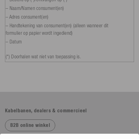
– Naam/Namen consument(en)
– Adres consument(en)
– Handtekening van consument(en) (alleen wanneer dit
formulier op papier wordt ingediend)
– Datum
(*) Doorhalen wat niet van toepassing is.
Kabelbanen, dealers & commercieel
B2B online winkel