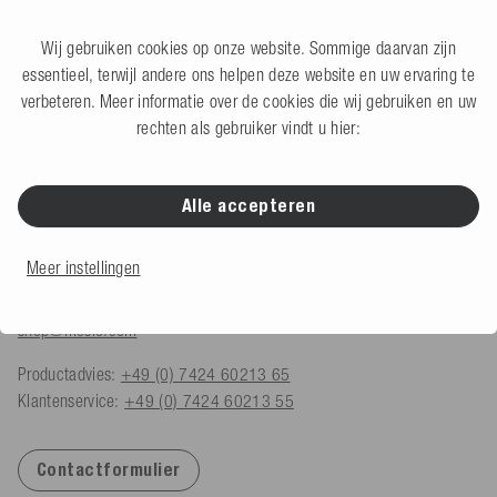
Wij gebruiken cookies op onze website. Sommige daarvan zijn
essentieel, terwijl andere ons helpen deze website en uw ervaring te
verbeteren. Meer informatie over de cookies die wij gebruiken en uw
CONTACT
rechten als gebruiker vindt u hier:
Mesle Sportartikel GmbH
Schulstraße 8-10
Alle accepteren
78589 Dürbheim, Duitsland
Maandag - Vrijdag
Meer instellingen
08.00 - 18.00 uur
shop@mesle.com
Productadvies:
+49 (0) 7424 60213 65
Klantenservice:
+49 (0) 7424 60213 55
Contactformulier