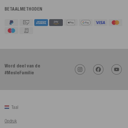
BETAALMETHODEN
4,91
Beoordeling
623
Beoordelingen
An****
Geverifieerde klant
Twitter
Word deel van de
Sehr gut 👍 Sehr zufrieden
Facebook
#MesleFamilie
Hulpzaam
?
Ja
Delen
Köln, DE,
5-8-2026
Bernd Sack****
Geverifieerde klant
Taal
Schwimmweste ist gut. Made in Europe waere besser als Made
Twitter
in China.
Facebook
Opdruk
Hulpzaam
?
Ja
Delen
Ohmden, DE,
5-8-2026