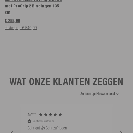
met ProGrip 2 Bindingen
135
cm
€ 299,99
adviesprijs € 549,99
WAT ONZE KLANTEN ZEGGEN
Sorteren op: Nieuwste eerst
An****
Bernd
Verified Customer
V
Sehr gut 👍 Sehr zufrieden
Schw