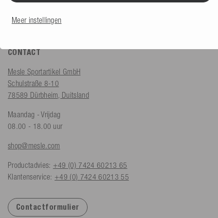
Meer instellingen
CONTACT
Mesle Sportartikel GmbH
Schulstraße 8-10
78589 Dürbheim, Duitsland
Maandag - Vrijdag
08.00 - 18.00 uur
shop@mesle.com
Productadvies:
+49 (0) 7424 60213 65
Klantenservice:
+49 (0) 7424 60213 55
Contactformulier