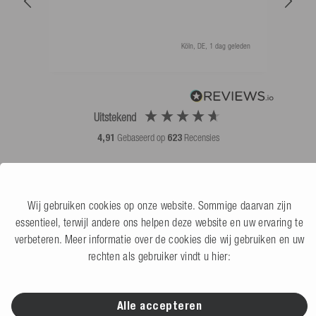
als 
Köln, DE, 1 dag geleden
Uitstekend
4,91
Gebaseerd op
623
Recensies
Wij gebruiken cookies op onze website. Sommige daarvan zijn
essentieel, terwijl andere ons helpen deze website en uw ervaring te
verbeteren. Meer informatie over de cookies die wij gebruiken en uw
Kabelbanen, dealers & commercieel
rechten als gebruiker vindt u hier:
B2B online winkel
Alle accepteren