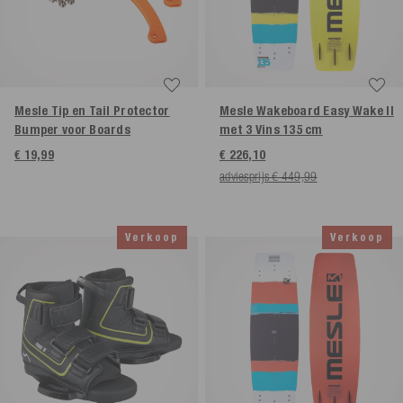
Mesle Tip en Tail Protector
Mesle Wakeboard Easy Wake II
Bumper voor Boards
met 3 Vins
135 cm
€ 19,99
€ 226,10
adviesprijs € 449,99
Verkoop
Verkoop