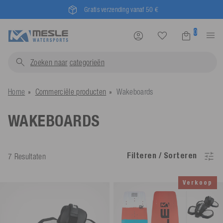
Mesle® - since 1955
0
Zoeken naar
catego
Home
Commerciële producten
Wakeboards
WAKEBOARDS
Filteren / Sorteren
7 Resultaten
Verkoop