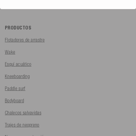
Carrera profesional
PRODUCTOS
Flotadores de arrastre
Wake
Esquí acuático
Kneeboarding
Paddle surf
Bodyboard
Chalecos salvavidas
Trajes de neopreno