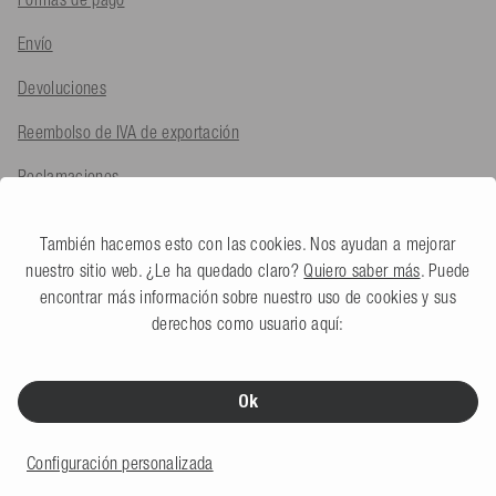
Envío
Devoluciones
Reembolso de IVA de exportación
Reclamaciones
Preguntas frecuentes
También hacemos esto con las cookies. Nos ayudan a mejorar
nuestro sitio web. ¿Le ha quedado claro?
Quiero saber más
. Puede
encontrar más información sobre nuestro uso de cookies y sus
EMPRESA
derechos como usuario aquí:
Sobre nosotros
Equipo
Ok
Tienda física
Configuración personalizada
Medio ambiente y mentalidad