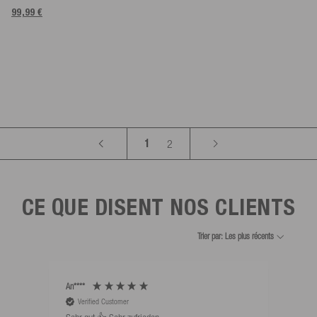
99,99 €
1
2
CE QUE DISENT NOS CLIENTS
Trier par: Les plus récents
An****
Bernd
Verified Customer
V