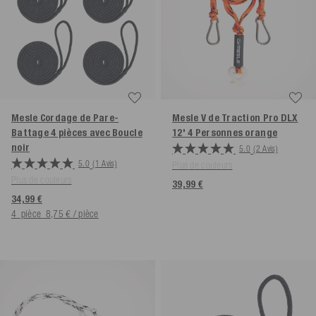
Mesle Cordage de Pare-
Mesle V de Traction Pro DLX
Battage 4 pièces avec Boucle
12' 4 Personnes
orange
noir
5.0
(2 Avis)
5.0
(1 Avis)
Plus de couleurs
Plus de couleurs
39,99 €
34,99 €
4
pièce
8,75 € / pièce