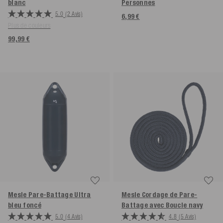
blanc
Personnes
5.0
(2 Avis)
6,99 €
Plus de couleurs
99,99 €
Mesle Pare-Battage Ultra
Mesle Cordage de Pare-
bleu foncé
Battage avec Boucle
navy
5.0
(4 Avis)
4.8
(5 Avis)