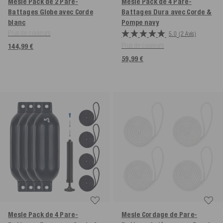
Mesle Pack de 2 Pare-
Mesle Pack de 4 Pare-
Battages Globe avec Corde
Battages Dura avec Corde &
blanc
Pompe
navy
Plus de couleurs
5.0
(2 Avis)
Plus de couleurs
144,99 €
59,99 €
Mesle Pack de 4 Pare-
Mesle Cordage de Pare-