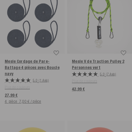
Mesle Cordage de Pare-
Mesle V de Traction Pulley 2
Battage 4 pièces avec Boucle
Personnes
vert
navy
5.0
(7 Avis)
5.0
(1 Avis)
Plus de couleurs
Plus de couleurs
42,99 €
27,99 €
4
pièce
7,00 € / pièce