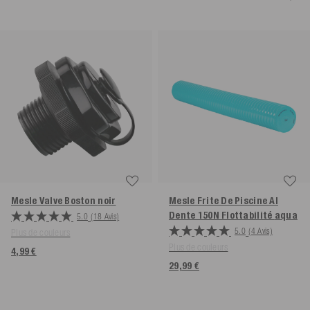
Mesle Valve Boston
noir
Mesle Frite De Piscine Al
Dente 150N Flottabilité
aqua
5.0
(18 Avis)
5.0
(4 Avis)
Plus de couleurs
Plus de couleurs
4,99 €
29,99 €