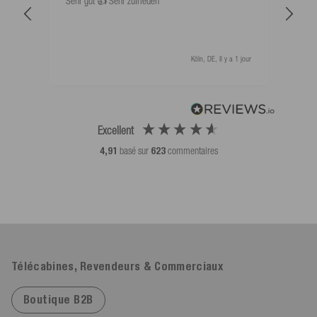
Sehr gut 👍 Sehr zufrieden
Schw
als 
Köln, DE, Il y a 1 jour
Excellent
4,91
basé sur
623
commentaires
Télécabines, Revendeurs & Commerciaux
Boutique B2B