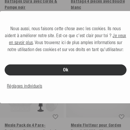
Battages Dura avec Corde &
Battage 4 pièces avec Boucle
Pompe
noir
blanc
5.0
(2 Avis)
5.0
(1 Avis)
Plus de couleurs
Plus de couleurs
Nous aussi, nous faisons cette chose avec les cookies. Ils nous
59,99 €
34,99 €
4
pièce
8,75 € / pièce
aident à améliorer notre site. Est-ce que c'est clair pour toi ?
Je veux
en savoir plus
. Vous trouverez ici de plus amples informations sur
notre utilisation des cookies et sur vos droits en tant qu'utilisateur:
Ok
Réglages individuels
Mesle Pack de 4 Pare-
Mesle Flotteur pour Cordes