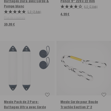
Battages Dura avec Corde &
Pencil 9'' 228 x 22 mm
Pompe
blanc
4.0
(2 Avis)
5.0
(2 Avis)
4,99 €
Plus de couleurs
59,99 €
Mesle Pack de 2 Pare-
Mesle Corde pour Bouée
Battages Ultra avec Corde
Tractée Section 2' 2