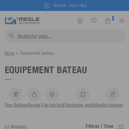
Mesle® - since 1955
0
Rechercher
gilets
Home
Equipement bateau
EQUIPEMENT BATEAU
Pare-Battage
Bouées
V de traction
Plateformes gonflables
Accessoires
Filtrer / Trier
53 Résultats