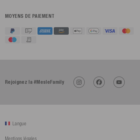
MOYENS DE PAIEMENT
4,91
Évaluation
623
Avis
Rejoignez la #MesleFamily
An****
Client vérifié
Twitter
Sehr gut 👍 Sehr zufrieden
Facebook
Utile
?
Oui
Partager
Köln, DE,
05/08/2026
Langue
Mentions légales
Bernd Sack****