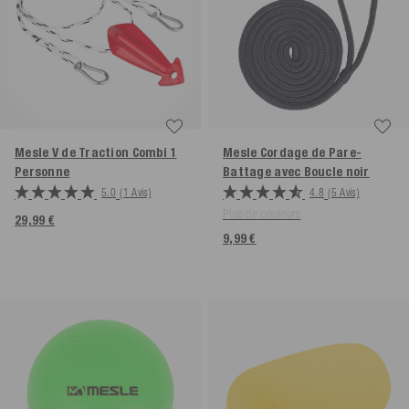
Mesle V de Traction Combi 1
Mesle Cordage de Pare-
Personne
Battage avec Boucle
noir
5.0
(1 Avis)
4.8
(5 Avis)
Plus de couleurs
29,99 €
9,99 €