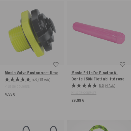
Mesle Valve Boston
vert lime
Mesle Frite De Piscine Al
Dente 150N Flottabilité
rose
5.0
(18 Avis)
5.0
(4 Avis)
Plus de couleurs
Plus de couleurs
4,99 €
29,99 €