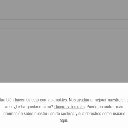
Toda la información
ercero designado por ti (que no
e de 9,99 €
queta de devolución que
También hacemos esto con las cookies. Nos ayudan a mejorar nuestro siti
web. ¿Le ha quedado claro?
Quiero saber más
. Puede encontrar más
he mit Platte
información sobre nuestro uso de cookies y sus derechos como usuario
ado ningún comentario
aquí:
Compartir