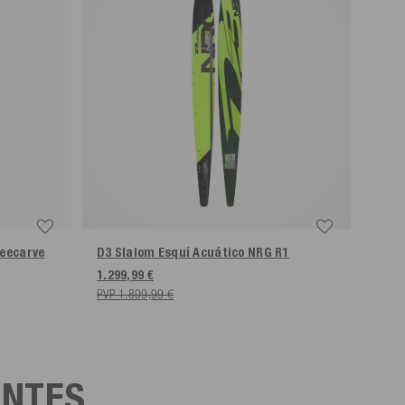
reecarve
D3 Slalom Esquí Acuático NRG R1
1.299,99 €
PVP 1.899,99 €
ENTES