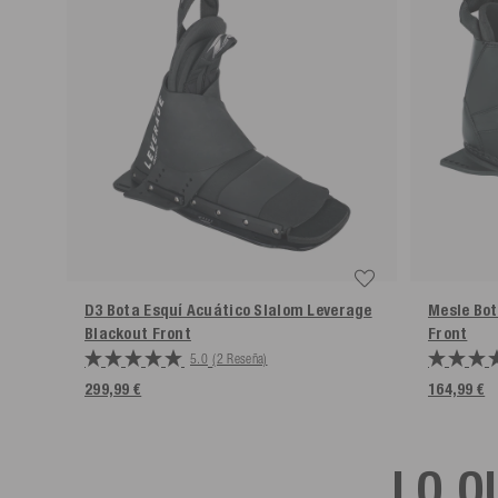
D3 Bota Esquí Acuático Slalom Leverage
Mesle Bot
Blackout Front
Front
5.0
(2 Reseña)
299,99 €
164,99 €
LO Q