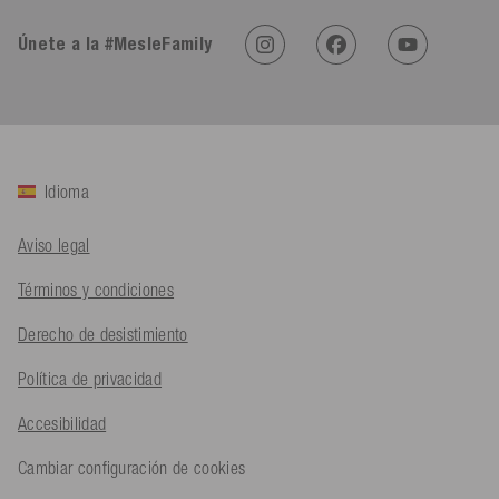
Únete a la #MesleFamily
An****
Cliente verificado
Twitter
Sehr gut 👍 Sehr zufrieden
Facebook
Útil
?
Sí
Compartir
Köln, DE,
5/8/2026
Idioma
Bernd Sack****
Aviso legal
Cliente verificado
Schwimmweste ist gut. Made in Europe waere besser als Made
Twitter
Términos y condiciones
in China.
Facebook
Útil
?
Sí
Compartir
Ohmden, DE,
5/8/2026
Derecho de desistimiento
Política de privacidad
Axel L**
Accesibilidad
Cliente verificado
Twitter
Nö..............
Cambiar configuración de cookies
Facebook
Útil
?
Sí
Compartir
Senftenberg, DE,
4/8/2026