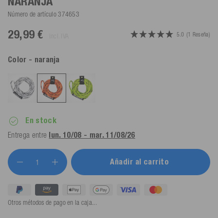
NARANJA
Número de artículo
374653
29,99 €
5.0
(1 Reseña)
incl. IVA
Color
- naranja
En stock
Entrega entre
lun. 10/08 - mar. 11/08/26
Añadir al carrito
Otros métodos de pago en la caja...