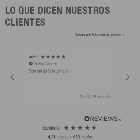
LO QUE DICEN NUESTROS
CLIENTES
Ordenar por: Más recientes primero
An****
Bernd
Verified Customer
V
Sehr gut 👍 Sehr zufrieden
Schw
als 
Köln, DE, 14 horas atras
Excelente
4,91
basado en
623
reseñas