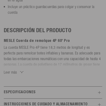
Incluye un práctico guardacuerdas para colgar y conservar la
cuerda
DESCRIPCIÓN DEL PRODUCTO
MESLE Cuerda de remolque 4P 60' Pro
La cuerda MESLE Pro 4P tiene 18,3 metros de longitud y es
perfecta para remolcar botes inflables y bananas. Es adecuado para
todas las embarcaciones neumáticas con una capacidad de hasta 4
personas. La cuerda de polietileno de 17 milímetros de grosor tiene
una resistencia a la tracción muy alta, de 1.861 kg (4.100 lbs), está
Leer más
preestirada y protegida contra los rayos UV.
La cuerda flota y es muy visible en el agua. El flotador acoplado
aumenta aún más la visibilidad y la flotabilidad della cuerda de
ESPECIFICACIONES
remolque. Se incluye una correa de velcro con un bucle de
Características
suspensión para secar y conservar la cuerda sin nudos.
INSTRUCCIONES DE CUIDADO Y ALMACENAMIENTO