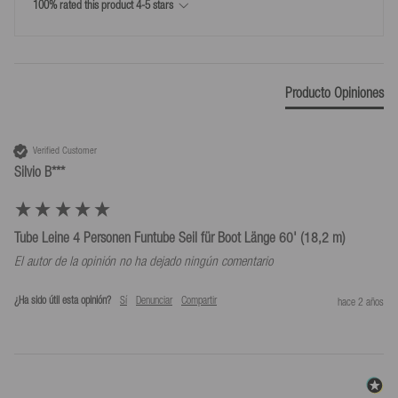
100% rated this product 4-5 stars
30 días de plazo de devolución a partir del día en que tú o un
tercero designado por ti (que no sea el transportista) hayáis
9.6
tomado posesión de la mercancía.
Peso del producto (g)
990
Usa nuestra etiqueta de envío para las devoluciones a un coste de
Producto Opiniones
9,99 €
*Devoluciones solo según nuestras condiciones, siempre que se utilice la
Verified Customer
etiqueta de devolución que proporcionamos.
Silvio B***
Tube Leine 4 Personen Funtube Seil für Boot Länge 60' (18,2 m)
El autor de la opinión no ha dejado ningún comentario
¿Ha sido útil esta opinión?
Sí
Denunciar
Compartir
hace 2 años