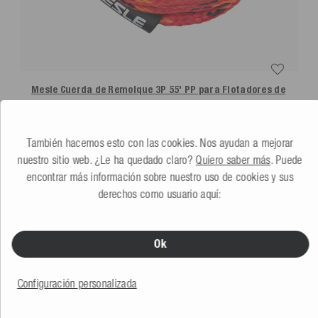
Mesle Cuerda de Remolque 3P 55' PP para Flotadores de
Arrastre
rojo-negro
5.0
(4 Reseña)
Más colores
También hacemos esto con las cookies. Nos ayudan a mejorar
27,99 €
nuestro sitio web. ¿Le ha quedado claro?
Quiero saber más
. Puede
encontrar más información sobre nuestro uso de cookies y sus
derechos como usuario aquí:
TE PODRÍA GUSTAR TAMBIÉN
Ok
Configuración personalizada