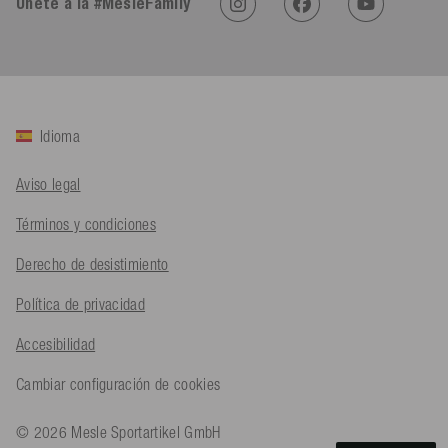
Twitter
Únete a la #MesleFamily
Sehr gut 👍 Sehr zufrieden
Facebook
Útil
?
Sí
Compartir
Köln, DE,
5/8/2026
Bernd Sack****
Idioma
Cliente verificado
Schwimmweste ist gut. Made in Europe waere besser als Made
Twitter
in China.
Aviso legal
Facebook
Útil
?
Sí
Compartir
Ohmden, DE,
5/8/2026
Términos y condiciones
Derecho de desistimiento
Axel L**
Cliente verificado
Política de privacidad
Twitter
Nö..............
Facebook
Accesibilidad
Útil
?
Sí
Compartir
Senftenberg, DE,
4/8/2026
Cambiar configuración de cookies
An****
© 2026 Mesle Sportartikel GmbH
Cliente verificado