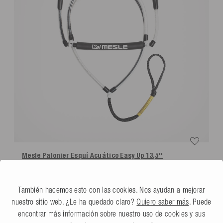
Usa nuestra etiqueta de envío para las devoluciones a un coste de
Peso del producto (g)
1020
9,99 €
*Devoluciones solo según nuestras condiciones, siempre que se utilice la
etiqueta de devolución que proporcionamos.
Mesle Palonier Esquí Acuático Easy Up 13,5''
5.0
(1 Reseña)
39,99 €
También hacemos esto con las cookies. Nos ayudan a mejorar
nuestro sitio web. ¿Le ha quedado claro?
Quiero saber más
. Puede
encontrar más información sobre nuestro uso de cookies y sus
LO QUE DICEN NUESTROS