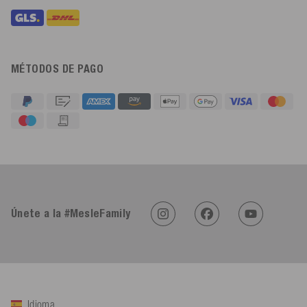
MÉTODOS DE PAGO
4,91
Calificación
623
Reseñas
Únete a la #MesleFamily
An****
Cliente verificado
Twitter
Sehr gut 👍 Sehr zufrieden
Facebook
Útil
?
Sí
Compartir
Köln, DE,
5/8/2026
Idioma