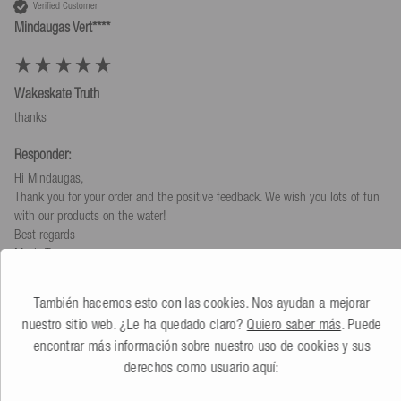
Verified Customer
Mindaugas Vert****
Wakeskate Truth
thanks
Responder:
Hi Mindaugas,

Thank you for your order and the positive feedback. We wish you lots of fun 
with our products on the water!

Best regards

Mesle Team
¿Ha sido útil esta opinión?
Sí
Denunciar
Compartir
hace 2 años
También hacemos esto con las cookies. Nos ayudan a mejorar
nuestro sitio web. ¿Le ha quedado claro?
Quiero saber más
. Puede
encontrar más información sobre nuestro uso de cookies y sus
derechos como usuario aquí: