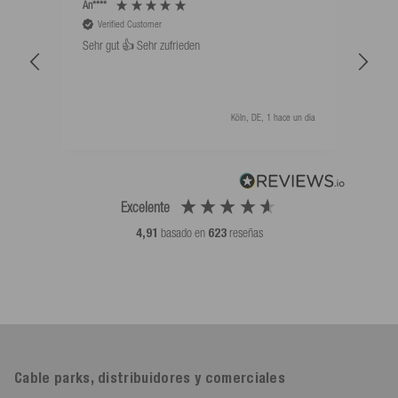
An****
Bernd
Verified Customer
V
Sehr gut 👍 Sehr zufrieden
Schw
als 
Köln, DE, 1 hace un dia
Excelente
4,91
basado en
623
reseñas
Cable parks, distribuidores y comerciales