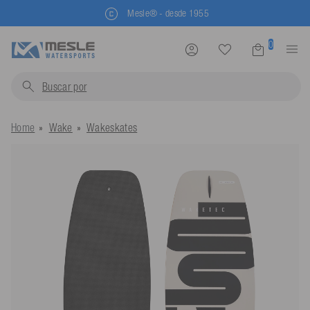
Mesle® - desde 1955
0
Buscar por
chalecos
Home
Wake
Wakeskates