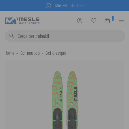
Mesle® - dal 1955
0
Cerca per
trainabili...
Home
Sci nautico
Sci d'acqua