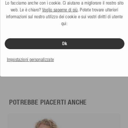
Lo facciamo anche con i cookie. Ci aiutano a migliorare il nostro sito
web. Le è chiaro?
Voglio saperne di più
. Potete trovare ulteriori
informazioni sul nostro utilizzo dei cookie e sui vostri diritti di utente
qui:
Ok
Mesle Combo Sci Nautico Homie 139 cm con Attacchi BJ e
Stabilizzatore
verde
Impostazioni personalizzate
5.0
(1 Recensione)
Altri colori
199,99 €
POTREBBE PIACERTI ANCHE