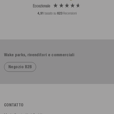
Eccezionale
4,91
basato su
623
Recensioni
Wake parks, rivenditori e commerciali
Negozio B2B
CONTATTO