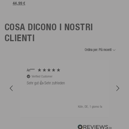
44,99 €
COSA DICONO I NOSTRI
CLIENTI
Ordina per: Più recenti
An****
Bernd
Verified Customer
V
Sehr gut 👍 Sehr zufrieden
Schw
als 
Köln, DE, 1 giorno fa