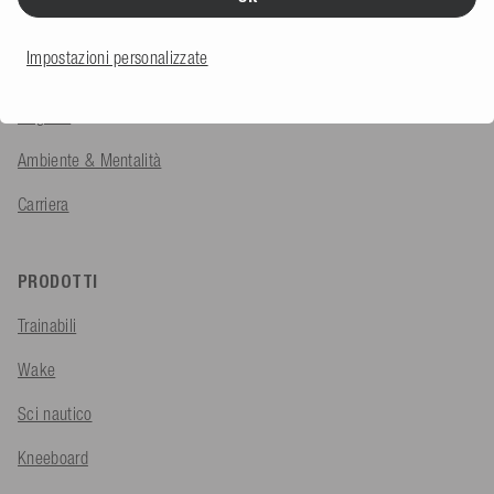
Chi Siamo
Impostazioni personalizzate
Team
Negozio
Ambiente & Mentalità
Carriera
PRODOTTI
Trainabili
Wake
Sci nautico
Kneeboard