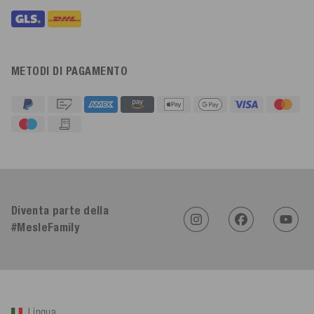
METODI DI PAGAMENTO
4,91
Valutazione
623
Recensioni
An****
Cliente verificato
Twitter
Diventa parte della
Sehr gut 👍 Sehr zufrieden
Facebook
#MesleFamily
Utile
?
Sì
Condividi
Köln, DE,
5/8/2026
Bernd Sack****
Cliente verificato
Lingua
Schwimmweste ist gut. Made in Europe waere besser als Made