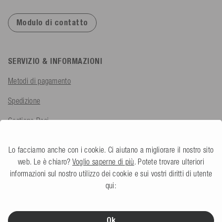
Modulo di contatto
SERVIZIO & INFORMAZIONI
Metodi di pagamento
Spedizione
Gestione Resi
Rimborso IVA per l'Esportazione
Lo facciamo anche con i cookie. Ci aiutano a migliorare il nostro sito
Reclami
web. Le è chiaro?
Voglio saperne di più
. Potete trovare ulteriori
informazioni sul nostro utilizzo dei cookie e sui vostri diritti di utente
Domande Frequenti
qui:
AZIENDA
Ok