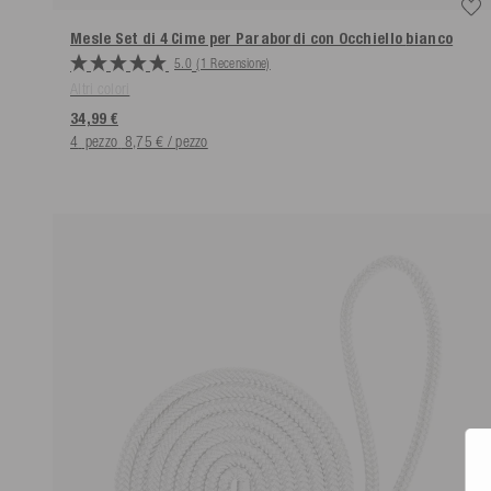
Mesle Set di 4 Cime per Parabordi con Occhiello
bianco
5.0
(1 Recensione)
Altri colori
34,99 €
4
pezzo
8,75 € / pezzo