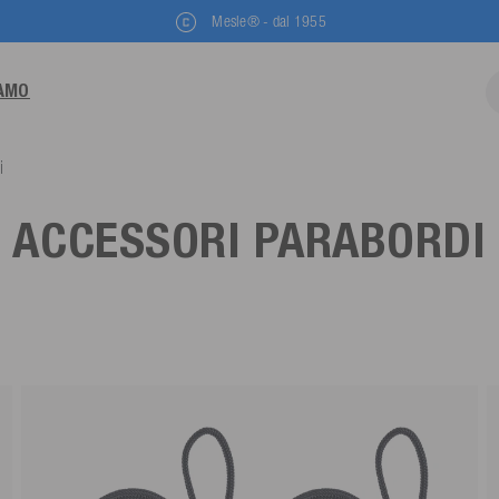
Mesle® - dal 1955
IAMO
i
ACCESSORI PARABORDI