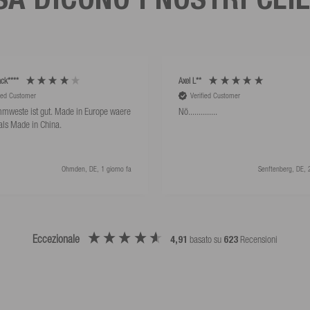
ck****
Axel L**
fied Customer
Verified Customer
mweste ist gut. Made in Europe waere
Nö..............
als Made in China.
Ohmden, DE, 1 giorno fa
Senftenberg, DE, 2
Eccezionale
4,91
basato su
623
Recensioni