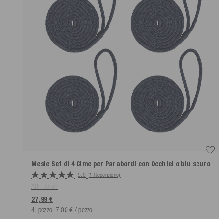
Mesle Set di 4 Cime per Parabordi con Occhiello
blu scuro
5.0
(1 Recensione)
Altri colori
27,99 €
4
pezzo
7,00 € / pezzo