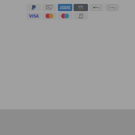
4,91
Valutazione
623
Recensioni
An****
Cliente verificato
Twitter
Sehr gut 👍 Sehr zufrieden
Facebook
Utile
?
Sì
Condividi
Köln, DE,
5/8/2026
Bernd Sack****
Cliente verificato
Schwimmweste ist gut. Made in Europe waere besser als Made
Twitter
in China.
Facebook
Utile
?
Sì
Condividi
Ohmden, DE,
5/8/2026
Axel L**
Cliente verificato
Twitter
Nö..............
Facebook