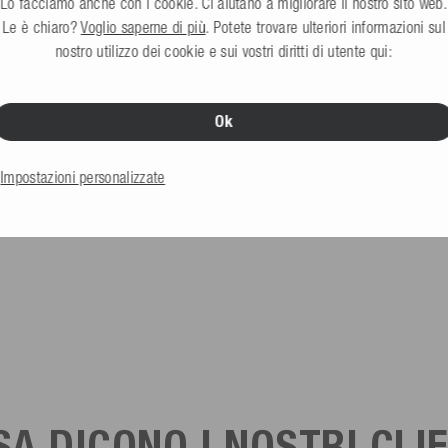
Lo facciamo anche con i cookie. Ci aiutano a migliorare il nostro sito web.
Le è chiaro?
Voglio saperne di più
. Potete trovare ulteriori informazioni sul
nostro utilizzo dei cookie e sui vostri diritti di utente qui:
Ok
Impostazioni personalizzate
Mesle Adattatore valvola ad ago per parabordi
4,99 €
A DICONO I NOSTRI CLI