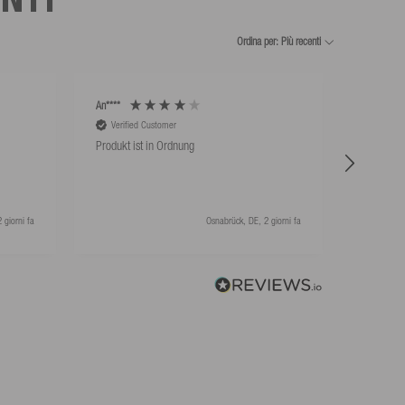
Ordina per: Più recenti
An****
An****
Verified Customer
Verifie
Produkt ist in Ordnung
Hat super
 giorni fa
Osnabrück, DE, 2 giorni fa