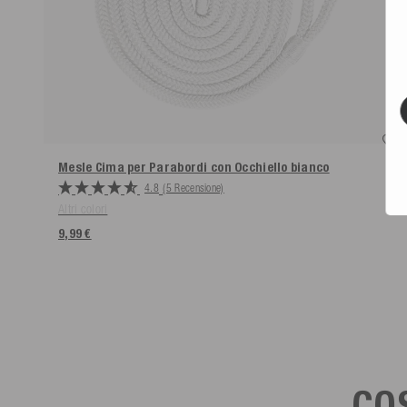
Mesle Cima per Parabordi con Occhiello
bianco
4.8
(5 Recensione)
Altri colori
9,99 €
COS