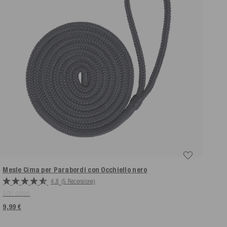
Mesle Cima per Parabordi con Occhiello
nero
4.8
(5 Recensione)
Altri colori
9,99 €