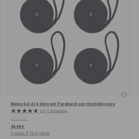
Mesle Set di 4 Cime per Parabordi con Occhiello
nero
5.0
(1 Recensione)
Altri colori
34,99 €
4
pezzo
8,75 € / pezzo