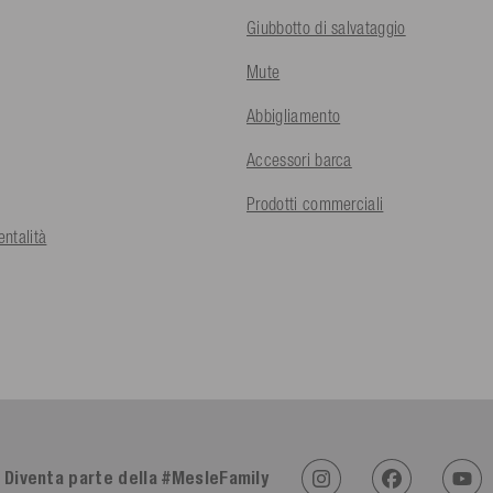
Giubbotto di salvataggio
Mute
Abbigliamento
Accessori barca
Prodotti commerciali
ntalità
Diventa parte della #MesleFamily