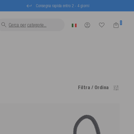
Consegna rapida entro 2 - 4 giorni
0
Cerca per
t
Filtra / Ordina