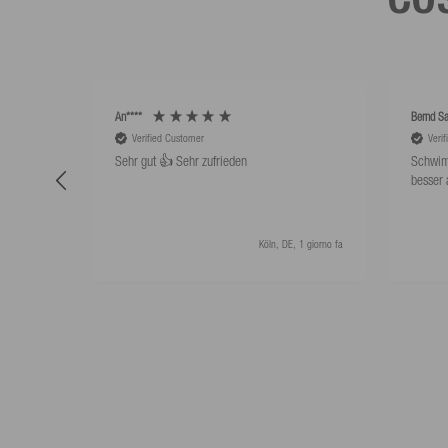
An****
Bernd Sa
Verified Customer
Veri
Sehr gut 👍 Sehr zufrieden
Schwim
besser 
Köln, DE, 1 giorno fa