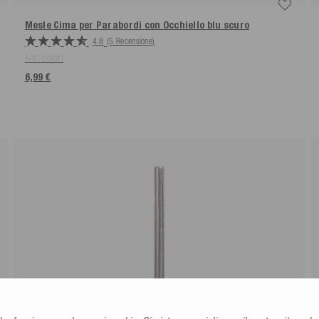
Mesle Cima per Parabordi con Occhiello
blu scuro
4.8
(5 Recensione)
Altri colori
6,99 €