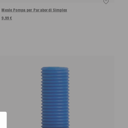
Mesle Pompa per Parabordi Simplex
9,99 €