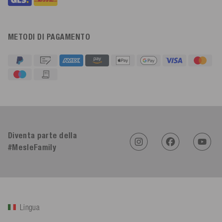
METODI DI PAGAMENTO
4,91
Valutazione
623
Recensioni
Diventa parte della
An****
#MesleFamily
Cliente verificato
Twitter
Sehr gut 👍 Sehr zufrieden
Facebook
Utile
?
Sì
Condividi
Köln, DE,
5/8/2026
Lingua
Bernd Sack****