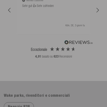
Verified Customer
V
Sehr gut 👍 Sehr zufrieden
Schw
als 
Köln, DE, 3 giorni fa
Eccezionale
4,91
basato su
623
Recensioni
Wake parks, rivenditori e commerciali
Negozio B2B