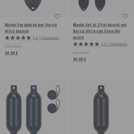
Mesle Parabordo per Barca
Mesle Set di 2 Parabordi per
Ultra
bianco
Barca Ultra con Cime
blu
scuro
5.0
(4 Recensione)
5.0
(2 Recensione)
Altri colori
Altri colori
34,99 €
99,99 €