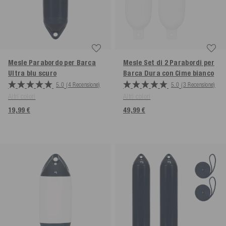
Mesle Parabordo per Barca
Mesle Set di 2 Parabordi per
Ultra
blu scuro
Barca Dura con Cime
bianco
5.0
(4 Recensione)
5.0
(3 Recensione)
Altri colori
Altri colori
19,99 €
49,99 €