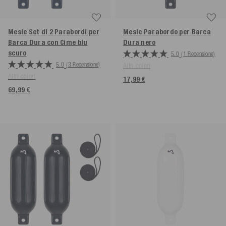
Mesle Set di 2 Parabordi per
Mesle Parabordo per Barca
Barca Dura con Cime
blu
Dura
nero
scuro
5.0
(1 Recensione)
5.0
(3 Recensione)
Altri colori
Altri colori
17,99 €
69,99 €