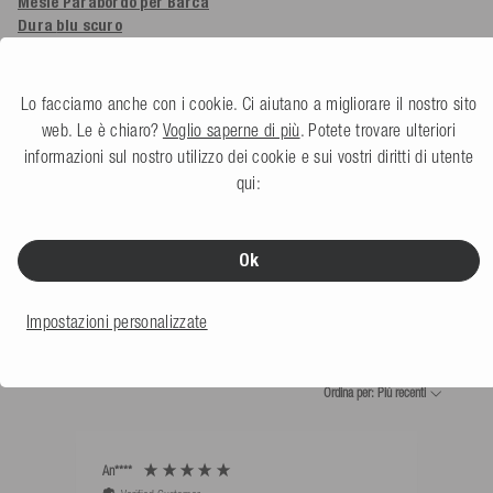
Mesle Parabordo per Barca
Dura
blu scuro
5.0
(1 Recensione)
Altri colori
Lo facciamo anche con i cookie. Ci aiutano a migliorare il nostro sito
24,99 €
web. Le è chiaro?
Voglio saperne di più
. Potete trovare ulteriori
informazioni sul nostro utilizzo dei cookie e sui vostri diritti di utente
qui:
Ok
COSA DICONO I NOSTRI
Impostazioni personalizzate
CLIENTI
Ordina per: Più recenti
An****
Bernd