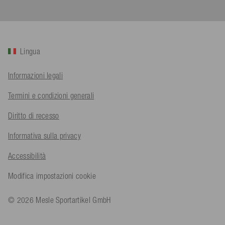
Cliente verificato
Twitter
Sehr gut 👍 Sehr zufrieden
Facebook
Utile
?
Sì
Condividi
Köln, DE,
5/8/2026
Lingua
Bernd Sack****
Informazioni legali
Cliente verificato
Schwimmweste ist gut. Made in Europe waere besser als Made
Twitter
Termini e condizioni generali
in China.
Facebook
Utile
?
Sì
Condividi
Ohmden, DE,
5/8/2026
Diritto di recesso
Informativa sulla privacy
Axel L**
Accessibilità
Cliente verificato
Twitter
Nö..............
Modifica impostazioni cookie
Facebook
Utile
?
Sì
Condividi
Senftenberg, DE,
4/8/2026
© 2026 Mesle Sportartikel GmbH
An****