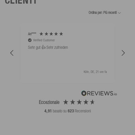
CLIENTI
Ordina per: Più recenti
An****
Bernd
Verified Customer
V
Sehr gut 👍 Sehr zufrieden
Schw
als 
Köln, DE, 21 ore fa
Eccezionale
4,91
basato su
623
Recensioni