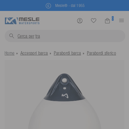
Mesle® - dal 1955
0
Cerca per
trainabili.
Home
Accessori barca
Parabordi barca
Parabordi sferico