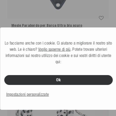
Mesle Parabordo per Barca Ultra
blu scuro
5.0
(4 Recensione)
Altri colori
Lo facciamo anche con i cookie. Ci aiutano a migliorare il nostro sito
19,99 €
web. Le è chiaro?
Voglio saperne di più
. Potete trovare ulteriori
informazioni sul nostro utilizzo dei cookie e sui vostri diritti di utente
qui:
POTREBBE PIACERTI ANCHE
Ok
Impostazioni personalizzate