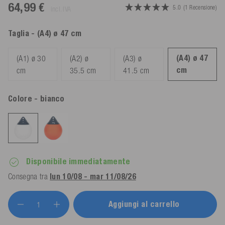
64,99 €
5.0
(1 Recensione)
incl. IVA
Taglia
- (A4) ø 47 cm
(A4) ø 47
(A1) ø 30
(A2) ø
(A3) ø
cm
cm
35.5 cm
41.5 cm
Colore
- bianco
Disponibile immediatamente
Consegna tra
lun 10/08 - mar 11/08/26
Aggiungi al carrello