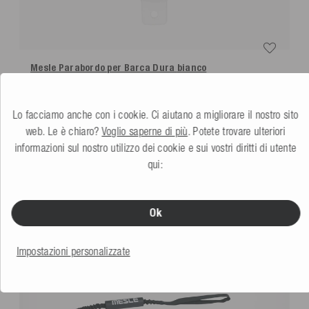
Mesle Parabordo per Barca Dura
bianco
5.0
(1 Recensione)
Altri colori
Lo facciamo anche con i cookie. Ci aiutano a migliorare il nostro sito
17,99 €
web. Le è chiaro?
Voglio saperne di più
. Potete trovare ulteriori
informazioni sul nostro utilizzo dei cookie e sui vostri diritti di utente
qui:
POTREBBE PIACERTI ANCHE
Ok
Impostazioni personalizzate