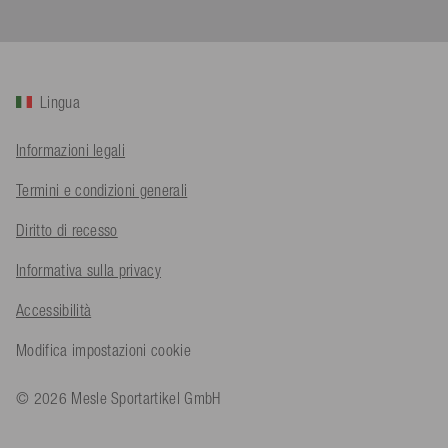
Cliente verificato
Twitter
Sehr gut 👍 Sehr zufrieden
Facebook
Utile
?
Sì
Condividi
Köln, DE,
5/8/2026
Lingua
Bernd Sack****
Informazioni legali
Cliente verificato
Schwimmweste ist gut. Made in Europe waere besser als Made
Twitter
Termini e condizioni generali
in China.
Facebook
Utile
?
Sì
Condividi
Ohmden, DE,
5/8/2026
Diritto di recesso
Informativa sulla privacy
Axel L**
Accessibilità
Cliente verificato
Twitter
Nö..............
Modifica impostazioni cookie
Facebook
Utile
?
Sì
Condividi
Senftenberg, DE,
4/8/2026
© 2026 Mesle Sportartikel GmbH
An****