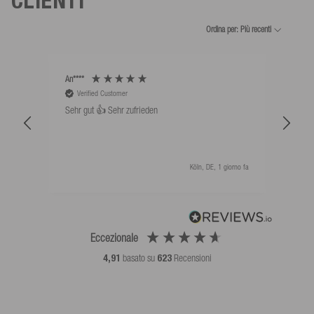
CLIENTI
Ordina per: Più recenti
An****
Bernd
Verified Customer
V
Sehr gut 👍 Sehr zufrieden
Schw
als 
Köln, DE, 1 giorno fa
Eccezionale
4,91
basato su
623
Recensioni