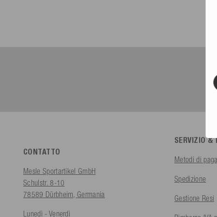
SERVIZIO &
CONTATTO
Metodi di pag
Mesle Sportartikel GmbH
Spedizione
Schulstr. 8-10
78589 Dürbheim, Germania
Gestione Resi
Lunedì - Venerdì