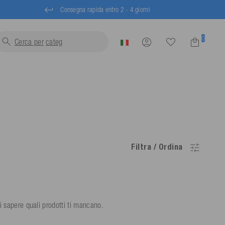
Consegna rapida entro 2 - 4 giorni
0
Cerca per
Filtra / Ordina
i sapere quali prodotti ti mancano.