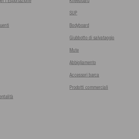
er l'Esportazione
Kneeboard
SUP
uenti
Bodyboard
Giubbotto di salvataggio
Mute
Abbigliamento
Accessori barca
Prodotti commerciali
ntalità