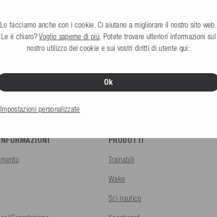
Lo facciamo anche con i cookie. Ci aiutano a migliorare il nostro sito web.
Le è chiaro?
Voglio saperne di più
. Potete trovare ulteriori informazioni sul
nostro utilizzo dei cookie e sui vostri diritti di utente qui:
Negozio B2B
Wake parks, rivenditori e commerciali
Ok
Impostazioni personalizzate
 INFORMAZIONI
PRODOTTI
amento
Trainabili
Wake
Sci nautico