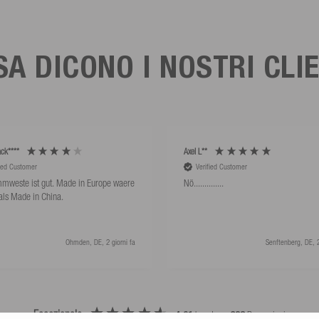
A DICONO I NOSTRI CLI
ck****
Axel L**
fied Customer
Verified Customer
mweste ist gut. Made in Europe waere
Nö..............
als Made in China.
Ohmden, DE, 2 giorni fa
Senftenberg, DE, 2
Eccezionale
4,91
basato su
623
Recensioni