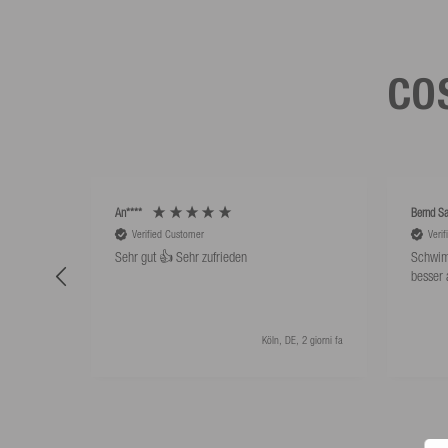
COS
An****
Bernd Sa
Verified Customer
Veri
Sehr gut 👍 Sehr zufrieden
Schwim
besser 
Köln, DE, 2 giorni fa