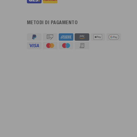
METODI DI PAGAMENTO
4,91
Valutazione
623
Recensioni
An****
Cliente verificato
Twitter
Sehr gut 👍 Sehr zufrieden
Facebook
Utile
?
Sì
Condividi
Köln, DE,
5/8/2026
Bernd Sack****
Cliente verificato
Schwimmweste ist gut. Made in Europe waere besser als Made
Twitter
in China.
Facebook
Utile
?
Sì
Condividi
Ohmden, DE,
5/8/2026