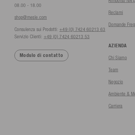
Rimborso IVA p
08.00 - 18.00
Reclami
shop@mesle.com
Domande Freq
Consulenza sui Prodotti:
+49 (0) 7424 60213 63
Servizio Clienti:
+49 (0) 7424 60213 53
AZIENDA
Modulo di contatto
Chi Siamo
Team
Negozio
Ambiente & Me
Carriera