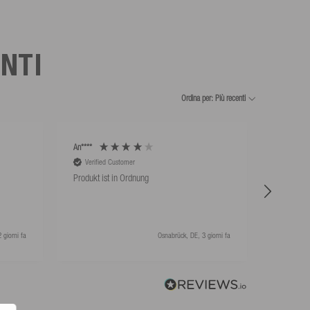
ENTI
Ordina per: Più recenti
An****
An****
Verified Customer
Verifie
Produkt ist in Ordnung
Hat super
 giorni fa
Osnabrück, DE, 3 giorni fa