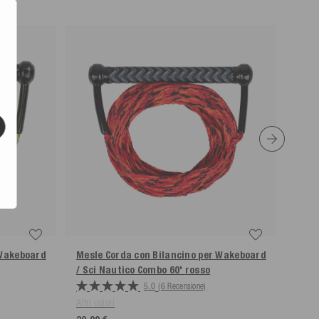
 Wakeboard
Mesle Corda con Bilancino per Wakeboard
Mesl
/ Sci Nautico Combo 60'
rosso
/ Sc
5.0
(6 Recensione)
Altri colori
Altri c