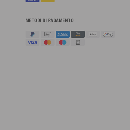
METODI DI PAGAMENTO
4,91
Valutazione
623
Recensioni
An****
Cliente verificato
Twitter
Sehr gut 👍 Sehr zufrieden
Facebook
Utile
?
Sì
Condividi
Köln, DE,
5/8/2026
Bernd Sack****
Cliente verificato
Schwimmweste ist gut. Made in Europe waere besser als Made
Twitter
in China.
Facebook
Utile
?
Sì
Condividi
Ohmden, DE,
5/8/2026