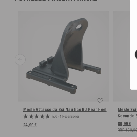
Usa la nostra etichetta di spedizione per i resi al costo di 5,99 
*Resi solo in base alle nostre condizioni, a condizione che venga utilizzata l'et
Mesle Attacco da Sci Nautico BJ Rear Heel
Mesle Sci
Seconda S
5.0
(1 Recensione)
89,99 €
24,99 €
RRP 159,99