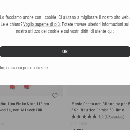
€
Vendita
Lo facciamo anche con i cookie. Ci aiutano a migliorare il nostro sito web.
ichetta di reso fornita da noi.
Le è chiaro?
Voglio saperne di più
. Potete trovare ulteriori informazioni sul
nostro utilizzo dei cookie e sui vostri diritti di utente qui:
Ok
Impostazioni personalizzate
 Nautico Wake Star 118 cm
Mesle Corda con Bilancino per
celta, con Attacchi BK
/ Sci Nautico Combo 60'
lime
5.0
(6 Recensione)
 €
Altri colori