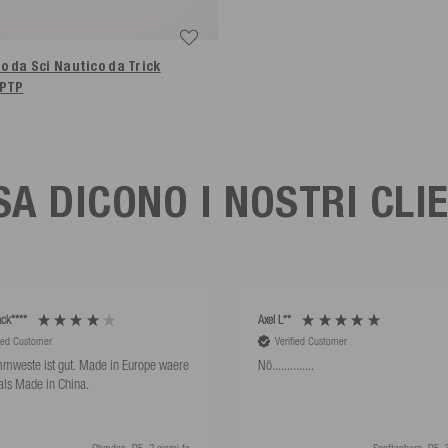
o da Sci Nautico da Trick
 PTP
A DICONO I NOSTRI CLI
ck****
Axel L**
fied Customer
Verified Customer
mweste ist gut. Made in Europe waere
Nö..............
als Made in China.
Ohmden, DE, 2 giorni fa
Senftenberg, DE, 3