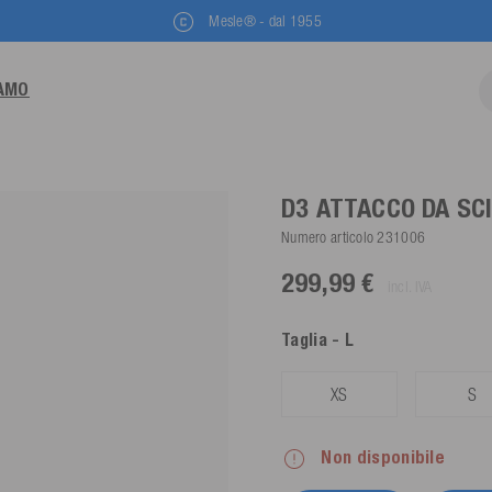
Mesle® - dal 1955
IAMO
D3 ATTACCO DA SC
Numero articolo
231006
299,99 €
incl. IVA
Taglia
- L
XS
S
Non disponibile