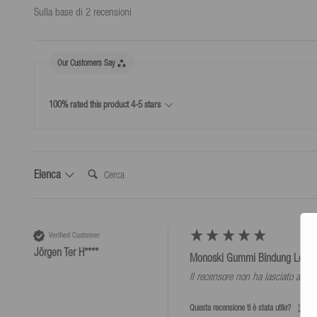
33
Sulla base di 2 recensioni
Reso
Peso del prodotto (g)
1320
30 giorni di tempo per la restituzione a partire dal giorno in cui
Our Customers Say
trasportatori) avete preso possesso della merce.
Usa la nostra etichetta di spedizione per i resi al costo di 5,99 
100% rated this product 4-5 stars
*Resi solo in base alle nostre condizioni, a condizione che venga utilizzata l'et
Cerca:
Elenca
Verified Customer
Jörgen Ter H****
Monoski Gummi Bindung Levera
Il recensore non ha lasciato alc
Questa recensione ti è stata utile?
Sì
S