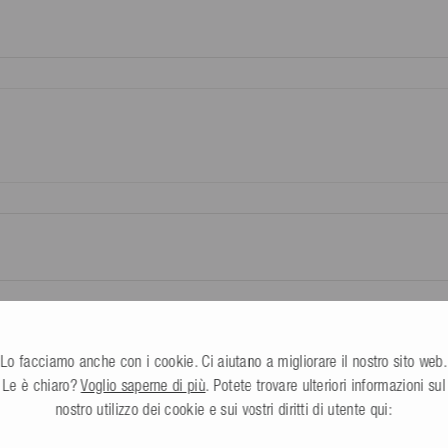
Tutte le info
 tu o terzi da te nominati (non
€
ichetta di reso fornita da noi.
Lo facciamo anche con i cookie. Ci aiutano a migliorare il nostro sito web.
ge Front Wasserski schwarz
Le è chiaro?
Voglio saperne di più
. Potete trovare ulteriori informazioni sul
un commento
nostro utilizzo dei cookie e sui vostri diritti di utente qui:
egnala
Condividi