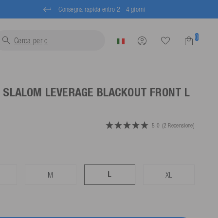
Consegna rapida entro 2 - 4 giorni
0
Cerca per
trainabili...
I SLALOM LEVERAGE BLACKOUT FRONT
L
5.0
(2 Recensione)
L
M
XL