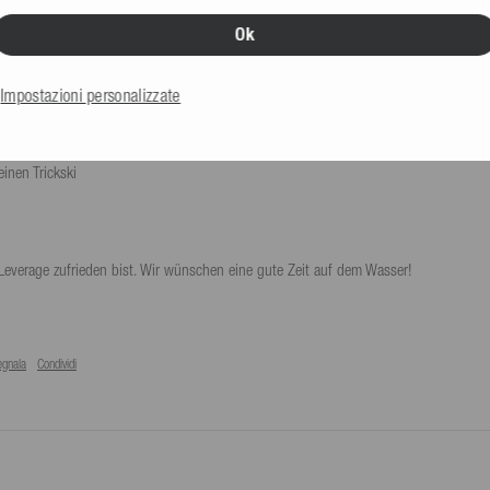
Ok
Impostazioni personalizzate
ge Front Wasserski schwarz
inen Trickski
everage zufrieden bist. Wir wünschen eine gute Zeit auf dem Wasser!

egnala
Condividi