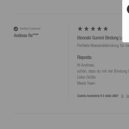
Verified Customer
Andreas Re****
Monoski Gummi Bindung Levera
Perfekte Wasserskibindung für me
Risposta:
Hi Andreas,

schön, dass du mit der Bindung L
Liebe Grüße

Mesle Team
Questa recensione ti è stata utile?
Sì
S