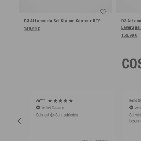
D3 Attacco da Sci Slalom Contour RTP
D3 Attacc
Leverage
149,99 €
159,99 €
COS
An****
Bernd Sa
Verified Customer
Veri
Sehr gut 👍 Sehr zufrieden
Schwim
besser 
Köln, DE, 2 giorni fa