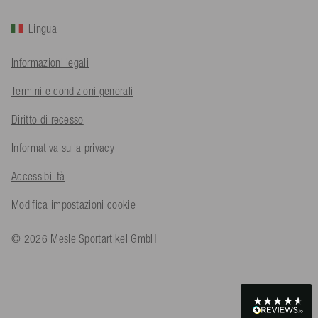
Lingua
Bernd Sack****
Informazioni legali
Cliente verificato
Schwimmweste ist gut. Made in Europe waere besser als Made
Twitter
Termini e condizioni generali
in China.
Facebook
Utile
?
Sì
Condividi
Ohmden, DE,
5/8/2026
Diritto di recesso
Informativa sulla privacy
Axel L**
Accessibilità
Cliente verificato
Twitter
Nö..............
Modifica impostazioni cookie
Facebook
Utile
?
Sì
Condividi
Senftenberg, DE,
4/8/2026
© 2026 Mesle Sportartikel GmbH
An****
Cliente verificato
Twitter
Produkt ist in Ordnung
Facebook