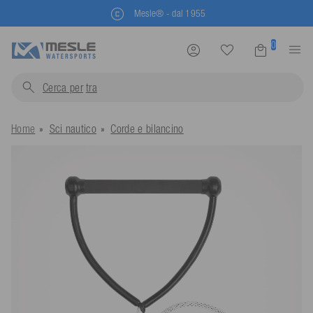
Mesle® - dal 1955
0
Cerca per
trainabili..
Home
Sci nautico
Corde e bilancino