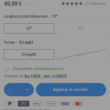
49,99 €
5.0
(2 Recensione)
incl. IVA
Larghezza del bilanciere
- 12"
12"
13"
Forma
- Straight
Straight
Radius
Disponibile immediatamente
Consegna tra
lun 10/08 - mar 11/08/26
Aggiungi al carrello
Altri metodi di pagamento alla cassa...