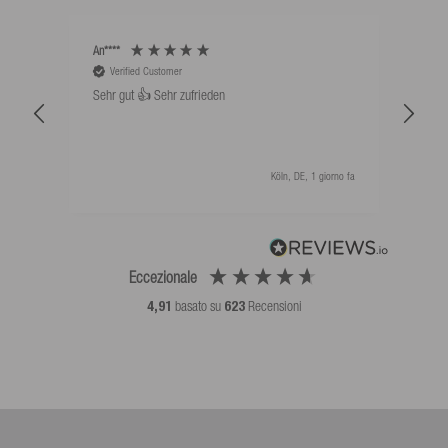
An****
Bernd
Verified Customer
V
Sehr gut 👍 Sehr zufrieden
Schw
als 
Köln, DE, 1 giorno fa
Eccezionale
4,91
basato su
623
Recensioni