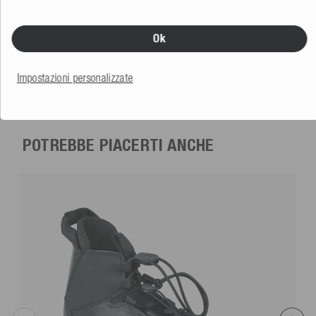
Ok
Mesle Corda con Bilancino per Sci Nautico Pro Slalom 75'
8 Sezioni
Radius
5.0
(1 Recensione)
Impostazioni personalizzate
79,99 €
POTREBBE PIACERTI ANCHE