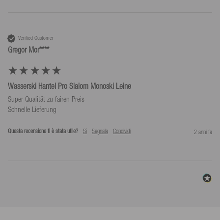
Verified Customer
Gregor Mor****
Wasserski Hantel Pro Slalom Monoski Leine
Super Qualität zu fairen Preis 

Schnelle Lieferung 
Questa recensione ti è stata utile?
Sì
Segnala
Condividi
2 anni fa