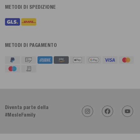
METODI DI SPEDIZIONE
METODI DI PAGAMENTO
4,91
Valutazione
623
Recensioni
Diventa parte della
#MesleFamily
An****
Cliente verificato
Twitter
Sehr gut 👍 Sehr zufrieden
Facebook
Utile
?
Sì
Condividi
Köln, DE,
5/8/2026