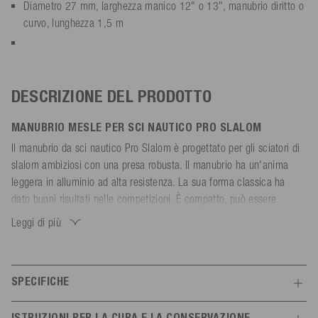
Diametro 27 mm, larghezza manico 12" o 13", manubrio diritto o
curvo, lunghezza 1,5 m
DESCRIZIONE DEL PRODOTTO
MANUBRIO MESLE PER SCI NAUTICO PRO SLALOM
Il manubrio da sci nautico Pro Slalom è progettato per gli sciatori di
slalom ambiziosi con una presa robusta. Il manubrio ha un'anima
leggera in alluminio ad alta resistenza. La sua forma classica ha
dato buoni risultati nelle competizioni. È compatto, può essere
impugnato con sicurezza anche con i guanti ed è potente nella
Leggi di più
trazione. Il rivestimento in gomma speciale rettificata è
estremamente aderente, resistente all'abrasione e adatto anche ai
guanti da sci nautico in fibre aramidiche. I terminali continui
SPECIFICHE
proteggono la corda e le dita.
Il manubrio può essere abbinato a qualsiasi corda principale grazie
Caratteristiche
ISTRUZIONI PER LA CURA E LA CONSERVAZIONE
all'occhiello di 15 cm posto all'estremità del manubrio.