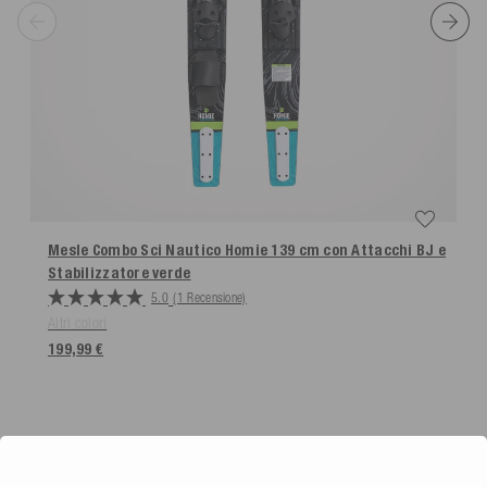
Numero
1285892
articolo
Dimensioni
Peso del prodotto (g)
7430
Mesle Combo Sci Nautico Homie 139 cm con Attacchi BJ e
Stabilizzatore
verde
5.0
(1 Recensione)
Altri colori
199,99 €
POTREBBE PIACERTI ANCHE