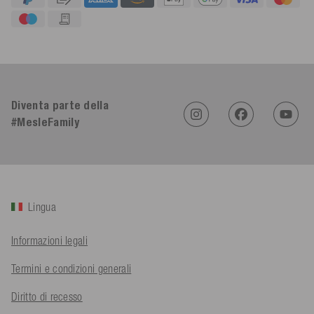
4,91
Valutazione
623
Recensioni
An****
Diventa parte della
Cliente verificato
Twitter
Sehr gut 👍 Sehr zufrieden
#MesleFamily
Facebook
Utile
?
Sì
Condividi
Köln, DE,
5/8/2026
Bernd Sack****
Lingua
Cliente verificato
Schwimmweste ist gut. Made in Europe waere besser als Made
Twitter
in China.
Informazioni legali
Facebook
Utile
?
Sì
Condividi
Ohmden, DE,
5/8/2026
Termini e condizioni generali
Diritto di recesso
Axel L**