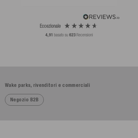
Eccezionale
4,91
basato su
623
Recensioni
Wake parks, rivenditori e commerciali
Negozio B2B