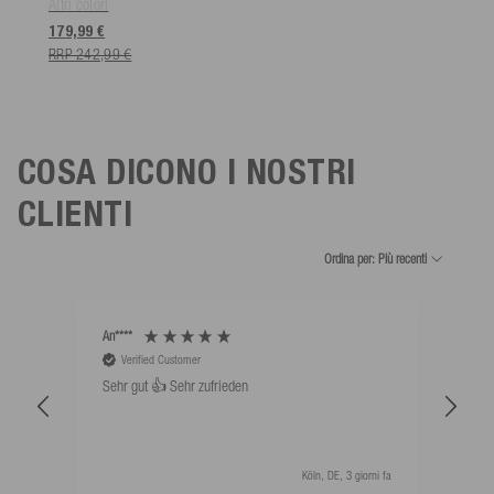
Altri colori
179,99 €
RRP 242,99 €
COSA DICONO I NOSTRI
CLIENTI
Ordina per: Più recenti
An****
Bernd
Verified Customer
V
Sehr gut 👍 Sehr zufrieden
Schw
als 
Köln, DE, 3 giorni fa