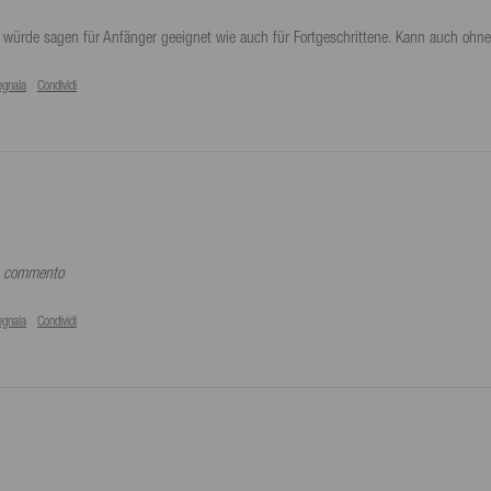
würde sagen für Anfänger geeignet wie auch für Fortgeschrittene. Kann auch ohne 
egnala
Condividi
un commento
egnala
Condividi