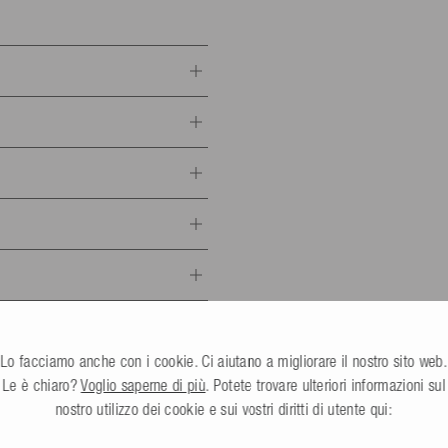
- 90 kg
90 - 100 kg
o asciutto e protetto dai raggi
nzato
a responsabile UE
Tutte le info
portartikel GmbH
.
8-10
Lo facciamo anche con i cookie. Ci aiutano a migliorare il nostro sito web.
vi) in Italia*.
Dürbheim,
Germania
Le è chiaro?
Voglio saperne di più
. Potete trovare ulteriori informazioni sul
esle.com
nostro utilizzo dei cookie e sui vostri diritti di utente qui:
con il quale potrai determinare lo
24 602130
 PE, 10% EVA