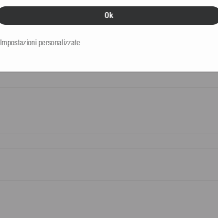
Ok
Impostazioni personalizzate
Tutte le info
 tu o terzi da te nominati (non
€
ichetta di reso fornita da noi.