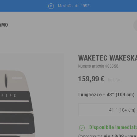
Mesle® - dal 1955
IAMO
WAKETEC WAKESK
Numero articolo
403598
159,99 €
incl. IVA
Lunghezze
- 43'' (109 cm)
41'' (104 cm)
Disponibile immedia
Consegna tra
gio 13/08 - ven