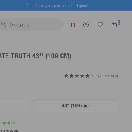
Consegna rapida entro 2 - 4 giorni
0
Cerca per
trainabili...
ATE TRUTH
43'' (109 CM)
5.0
(3 Recensione)
43'' (109 cm)
tamente
 14/08/26