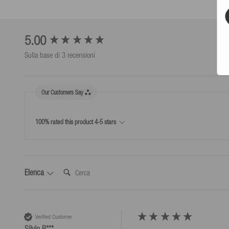
Numero articolo
403598
*Sono valide eccezioni, ad esempio per isole e aree speciali.
New content loaded
5.00
Dimensioni
Sulla base di 3 recensioni
Reso
112
30 giorni di tempo per la restituzione a partire dal giorno in cui
43
Our Customers Say
trasportatori) avete preso possesso della merce.
11
Usa la nostra etichetta di spedizione per i resi al costo di 5,99 
100% rated this product 4-5 stars
Peso del prodotto (g)
3700
*Resi solo in base alle nostre condizioni, a condizione che venga utilizzata l'et
Cerca:
Elenca
Verified Customer
Silvio B***