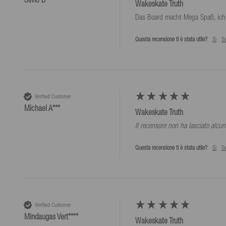
Wakeskate Truth
Das Board macht Mega Spaß, ich 
Questa recensione ti è stata utile?
Sì
S
Verified Customer
Michael A***
Wakeskate Truth
Il recensore non ha lasciato alc
Questa recensione ti è stata utile?
Sì
S
Verified Customer
Mindaugas Vert****
Wakeskate Truth