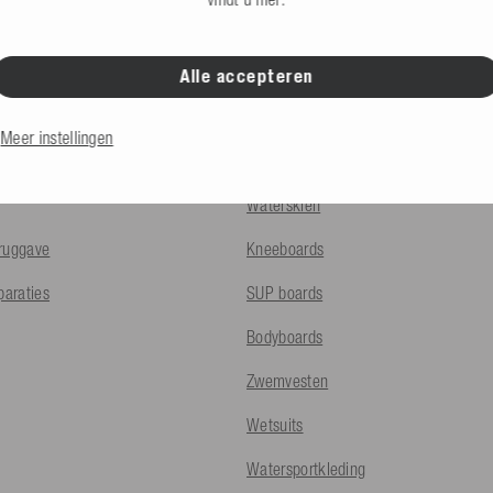
INFO
PRODUCTEN
Alle accepteren
en
Funtubes
Meer instellingen
Wake
Waterskiën
ruggave
Kneeboards
paraties
SUP boards
Bodyboards
Zwemvesten
Wetsuits
Watersportkleding