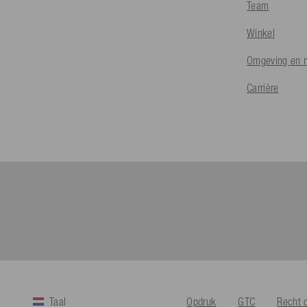
Team
Winkel
Omgeving en m
Carrière
Taal
Opdruk
GTC
Recht 