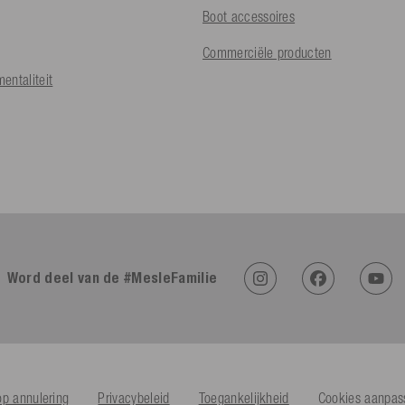
Boot accessoires
Commerciële producten
entaliteit
Word deel van de #MesleFamilie
op annulering
Privacybeleid
Toegankelijkheid
Cookies aanpas