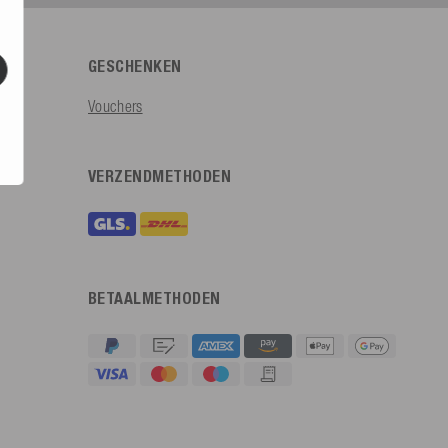
GESCHENKEN
Vouchers
VERZENDMETHODEN
BETAALMETHODEN
4,91
Beoordeling
623
Beoordelingen
An****
Geverifieerde klant
Twitter
Sehr gut 👍 Sehr zufrieden