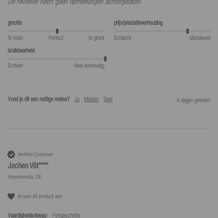
De reviewer heeft geen opmerkingen achtergelaten.
grootte
prijs/prestatieverhouding
Te klein
Perfect
te groot
Schlecht
uitstekend
bruikbaarheid
Schwer
Heel eenvoudig
Vond je dit een nuttige review?
Ja
Melden
Deel
4 dagen geleden
Verified Customer
Jochen Vöt****
Hoyerswerda, DE
Ik raad dit product aan
Vaardigheidsniveau:
Fortgeschritte