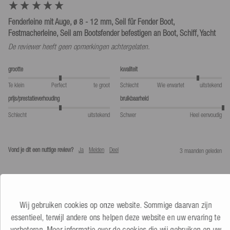
Fenderleine mit Auge, ø 8 - 12 mm, Seil für Fender Boot,
Festmacherleine, Seil am Bootsfender befestigen an Boot, Schiff, Yacht
De reviewer heeft geen opmerkingen achtergelaten.
grootte
kwaliteit
Te klein
Perfect
te groot
Schlecht
Wie erwartet
uitstekend
prijs/prestatieverhouding
bruikbaarheid
Schlecht
uitstekend
Schwer
Heel eenvoudig
Vond je dit een nuttige review?
Ja
Melden
Deel
3 maanden geleden
1
2
Wij gebruiken cookies op onze website. Sommige daarvan zijn
essentieel, terwijl andere ons helpen deze website en uw ervaring te
verbeteren. Meer informatie over de cookies die wij gebruiken en uw