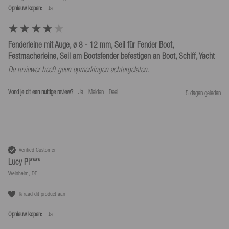
Opnieuw kopen:
ja
Fenderleine mit Auge, ø 8 - 12 mm, Seil für Fender Boot,
Festmacherleine, Seil am Bootsfender befestigen an Boot, Schiff, Yacht
De reviewer heeft geen opmerkingen achtergelaten.
Vond je dit een nuttige review?
Ja
Melden
Deel
5 dagen geleden
Verified Customer
Lucy Pi****
Weinheim, DE
Ik raad dit product aan
Opnieuw kopen:
ja