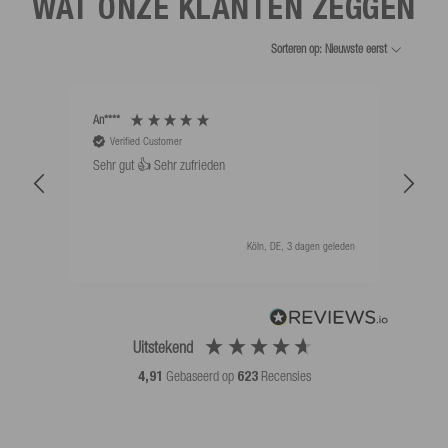
WAT ONZE KLANTEN ZEGGEN
Sorteren op: Nieuwste eerst
An****
Bernd
Verified Customer
V
Sehr gut 👍 Sehr zufrieden
Schw
als 
Köln, DE, 3 dagen geleden
Uitstekend
4,91
Gebaseerd op
623
Recensies