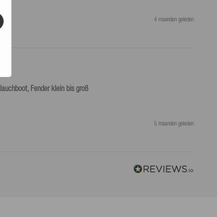
4 maanden geleden
lauchboot, Fender klein bis groß
5 maanden geleden