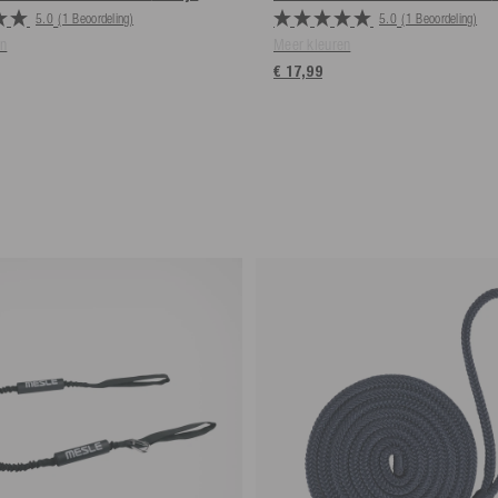
5.0
(1 Beoordeling)
5.0
(1 Beoordeling)
en
Meer kleuren
€ 17,99