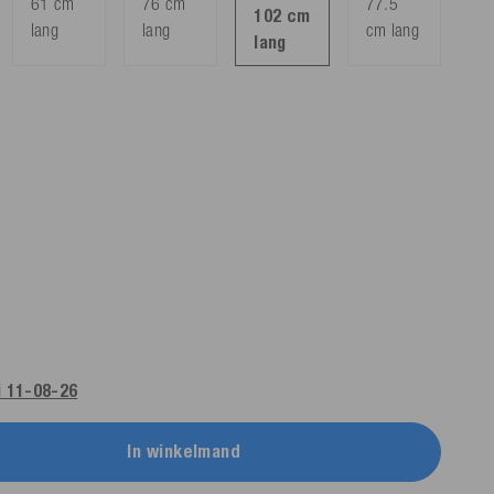
61 cm
76 cm
77.5
102 cm
lang
lang
cm lang
lang
i 11-08-26
In winkelmand