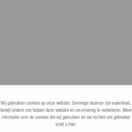
Alle info
 aangewezen derde (niet de
het door ons verstrekte retouretiket
Wij gebruiken cookies op onze website. Sommige daarvan zijn essentieel,
terwijl andere ons helpen deze website en uw ervaring te verbeteren. Meer
informatie over de cookies die wij gebruiken en uw rechten als gebruiker
eine, Langfender aufblasbar, Bootsfender & Fenderseil, Fender Schiff Yacht Sch
vindt u hier:
gen achtergelaten.