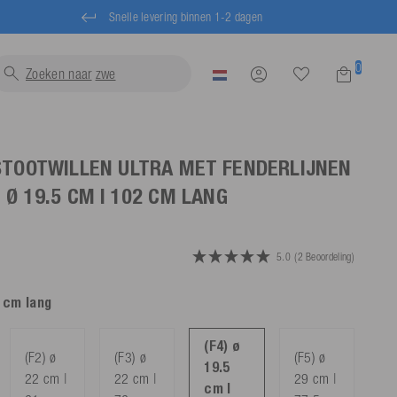
Snelle levering binnen 1-2 dagen
0
Zoeken naar
zwemvesten...
STOOTWILLEN ULTRA MET FENDERLIJNEN
) Ø 19.5 CM | 102 CM LANG
5.0
(2 Beoordeling)
2 cm lang
(F4) ø
(F2) ø
(F3) ø
(F5) ø
19.5
22 cm |
22 cm |
29 cm |
cm |