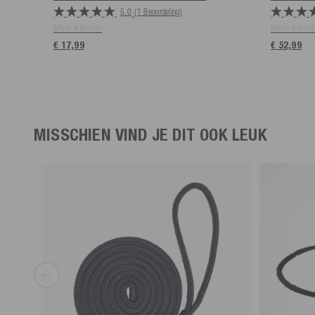
5.0
(1 Beoordeling)
Meer kleuren
Meer kleur
€ 17,99
€ 52,99
MISSCHIEN VIND JE DIT OOK LEUK