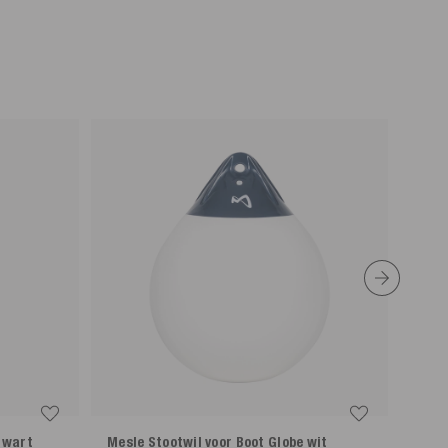
zwart
Mesle Stootwil voor Boot Globe
wit
Mesl