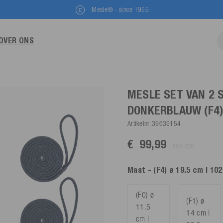
Mesle® - since 1955
OVER ONS
MESLE SET VAN 2 
DONKERBLAUW
(F4
Artikelnr.
39639154
€ 99,99
incl. btw.
Maat
- (F4) ø 19.5 cm | 10
(F0) ø
(F1) ø
11.5
14 cm |
cm |