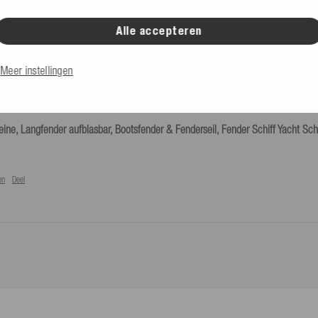
en
Deel
Alle accepteren
Meer instellingen
eine, Langfender aufblasbar, Bootsfender & Fenderseil, Fender Schiff Yacht Sch
en
Deel