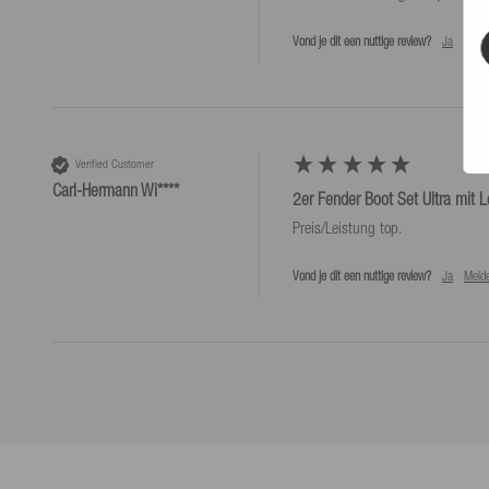
Vond je dit een nuttige review?
Ja
Meld
Verified Customer
Carl-Hermann Wi****
2er Fender Boot Set Ultra mit L
Vond je dit een nuttige review?
Ja
Meld