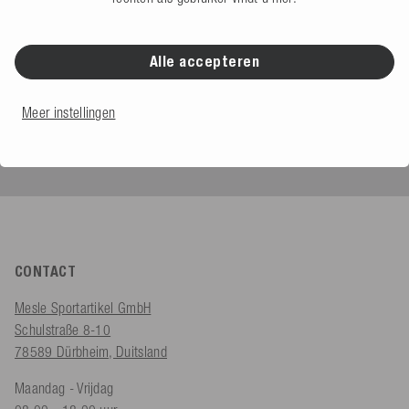
Alle accepteren
Kabelbanen, dealers & commercieel
Meer instellingen
B2B online winkel
CONTACT
Mesle Sportartikel GmbH
Schulstraße 8-10
78589 Dürbheim, Duitsland
Maandag - Vrijdag