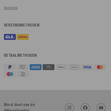
Vouchers
VERZENDMETHODEN
BETAALMETHODEN
4,91
Beoordeling
623
Beoordelingen
An****
Word deel van de
Geverifieerde klant
Twitter
Sehr gut 👍 Sehr zufrieden
#MesleFamilie