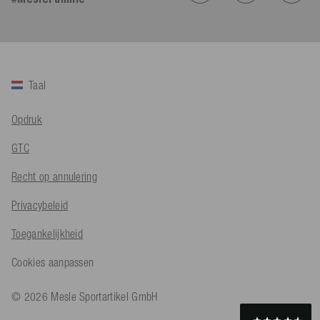
Facebook
Hulpzaam
?
Ja
Delen
Köln, DE,
5-8-2026
Bernd Sack****
Taal
Geverifieerde klant
Schwimmweste ist gut. Made in Europe waere besser als Made
Twitter
in China.
Opdruk
Facebook
Hulpzaam
?
Ja
Delen
Ohmden, DE,
5-8-2026
GTC
Recht op annulering
Axel L**
Geverifieerde klant
Privacybeleid
Twitter
Nö..............
Facebook
Toegankelijkheid
Hulpzaam
?
Ja
Delen
Senftenberg, DE,
4-8-2026
Cookies aanpassen
An****
© 2026 Mesle Sportartikel GmbH
Geverifieerde klant
Twitter
Produkt ist in Ordnung