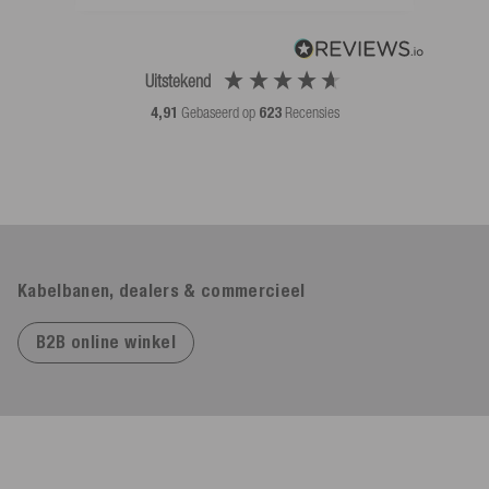
Uitstekend
4,91
Gebaseerd op
623
Recensies
Kabelbanen, dealers & commercieel
B2B online winkel