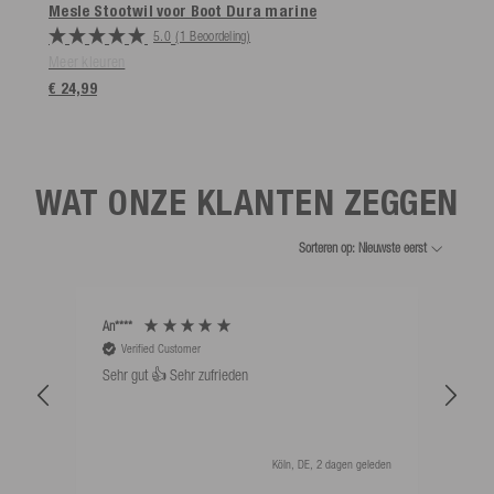
Mesle Stootwil voor Boot Dura
marine
5.0
(1 Beoordeling)
Meer kleuren
€ 24,99
WAT ONZE KLANTEN ZEGGEN
Sorteren op: Nieuwste eerst
An****
Bernd
Verified Customer
V
Sehr gut 👍 Sehr zufrieden
Schw
als 
Köln, DE, 2 dagen geleden