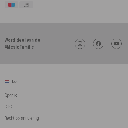
4,91
Beoordeling
623
Beoordelingen
Word deel van de
#MesleFamilie
An****
Geverifieerde klant
Twitter
Sehr gut 👍 Sehr zufrieden
Facebook
Hulpzaam
?
Ja
Delen
Köln, DE,
5-8-2026
Taal
Bernd Sack****
Opdruk
Geverifieerde klant
Schwimmweste ist gut. Made in Europe waere besser als Made
Twitter
GTC
in China.
Facebook
Hulpzaam
?
Ja
Delen
Ohmden, DE,
5-8-2026
Recht op annulering