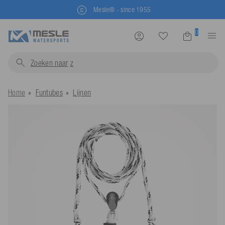
Mesle® - since 1955
0
Zoeken naar
zwemveste
Home
Funtubes
Lijnen