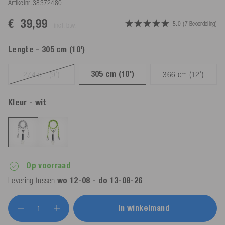
Artikelnr.
38372480
€ 39,99
5.0
(7 Beoordeling)
incl. btw.
Lengte
- 305 cm (10')
305 cm (10')
274 cm (9')
366 cm (12')
Kleur
- wit
Op voorraad
Levering tussen
wo 12-08 - do 13-08-26
In winkelmand