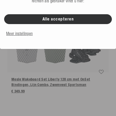
rechten als gebruiker vindt u hier:
Alle accepteren
Meer instellingen
Mesle Wakeboard Set Liberty 128 cm met OnSet
Bindingen, Lijn Combo, Zwemvest Sportsman
€ 349,99