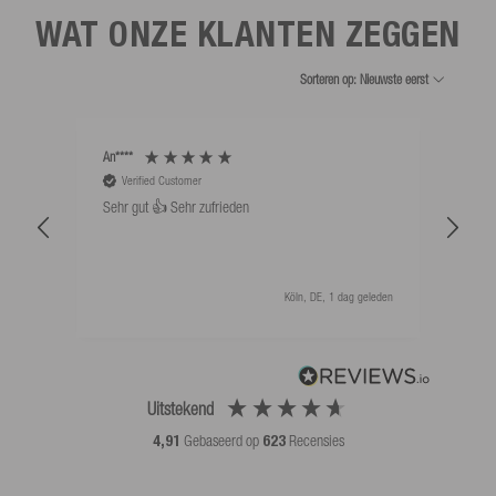
WAT ONZE KLANTEN ZEGGEN
Sorteren op: Nieuwste eerst
An****
Bernd
Verified Customer
V
Sehr gut 👍 Sehr zufrieden
Schw
als 
Köln, DE, 1 dag geleden
Uitstekend
4,91
Gebaseerd op
623
Recensies