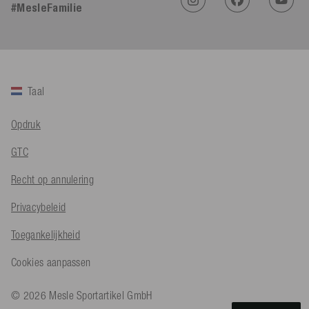
Sehr gut 👍 Sehr zufrieden
#MesleFamilie
Facebook
Hulpzaam
?
Ja
Delen
Köln, DE,
5-8-2026
Bernd Sack****
Taal
Geverifieerde klant
Schwimmweste ist gut. Made in Europe waere besser als Made
Twitter
in China.
Opdruk
Facebook
Hulpzaam
?
Ja
Delen
Ohmden, DE,
5-8-2026
GTC
Recht op annulering
Axel L**
Geverifieerde klant
Privacybeleid
Twitter
Nö..............
Facebook
Toegankelijkheid
Hulpzaam
?
Ja
Delen
Senftenberg, DE,
4-8-2026
Cookies aanpassen
An****
© 2026 Mesle Sportartikel GmbH
Geverifieerde klant