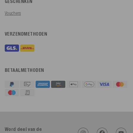
GESCHENKEN
Vouchers
VERZENDMETHODEN
BETAALMETHODEN
4,91
Beoordeling
623
Beoordelingen
An****
Word deel van de
Geverifieerde klant
Twitter