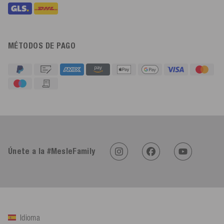
MÉTODOS DE PAGO
4,91
Calificación
623
Reseñas
An****
Cliente verificado
Twitter
Sehr gut 👍 Sehr zufrieden
Únete a la #MesleFamily
Facebook
Útil
?
Sí
Compartir
Köln, DE,
5/8/2026
Bernd Sack****
Cliente verificado
Idioma
Schwimmweste ist gut. Made in Europe waere besser als Made
Twitter