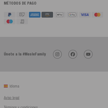
MÉTODOS DE PAGO
4,91
Calificación
623
Reseñas
An****
Cliente verificado
Twitter
Únete a la #MesleFamily
Sehr gut 👍 Sehr zufrieden
Facebook
Útil
?
Sí
Compartir
Köln, DE,
5/8/2026
Bernd Sack****
Idioma
Cliente verificado
Schwimmweste ist gut. Made in Europe waere besser als Made
Twitter
in China.
Aviso legal
Facebook
Útil
?
Sí
Compartir
Ohmden, DE,
5/8/2026
Términos y condiciones