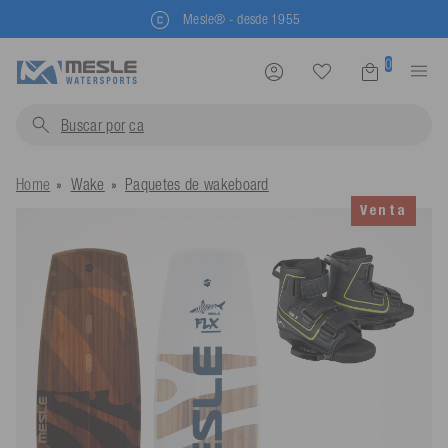
Mesle® - desde 1955
0
Buscar por
chale
Home
Wake
Paquetes de wakeboard
Venta