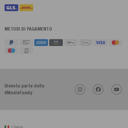
METODI DI PAGAMENTO
4,91
Valutazione
623
Recensioni
An****
Cliente verificato
Twitter
Diventa parte della
Sehr gut 👍 Sehr zufrieden
Facebook
#MesleFamily
Utile
?
Sì
Condividi
Köln, DE,
5/8/2026
Bernd Sack****
Cliente verificato
Lingua
Schwimmweste ist gut. Made in Europe waere besser als Made