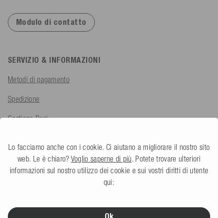
Modulo di contatto
SERVIZIO & INFORMAZIONI
Metodi di pagamento
Spedizione
Gestione Resi
Rimborso IVA per l'Esportazione
Lo facciamo anche con i cookie. Ci aiutano a migliorare il nostro sito
Reclami
web. Le è chiaro?
Voglio saperne di più
. Potete trovare ulteriori
informazioni sul nostro utilizzo dei cookie e sui vostri diritti di utente
Domande Frequenti
qui:
AZIENDA
Ok