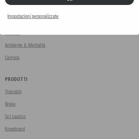
Chi Siamo
Impostazioni personalizzate
Team
Negozio
Ambiente & Mentalità
Carriera
PRODOTTI
Trainabili
Wake
Sci nautico
Kneeboard