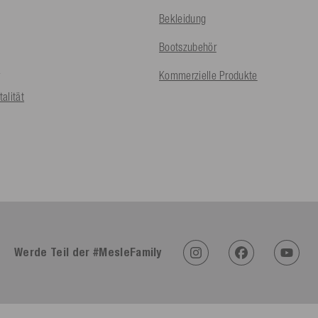
Bekleidung
Bootszubehör
t
Kommerzielle Produkte
alität
Werde Teil der #MesleFamily