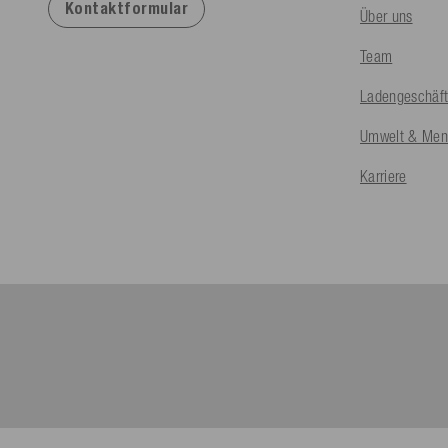
Kontaktformular
Über uns
Team
Ladengeschäf
Umwelt & Ment
Karriere