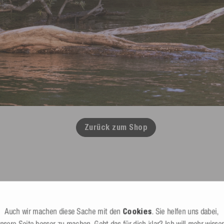
Zurück zum Shop
Auch wir machen diese Sache mit den
Cookies
. Sie helfen uns dabei,
B2B Shop
Seilbahnen, Händler & Kommerzielles
nsere Seite besser zu machen. Geht das für dich klar?
Ich will mehr wisse