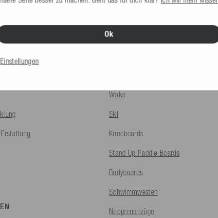
Ok
INFOS
PRODUKTE
Einstellungen
Tubes & Bananenboote
Wake
klung
Ski
Erstattung
Kneeboards
Stand Up Paddle Boards
Bodyboards
Schwimmwesten
EN
Neoprenanzüge