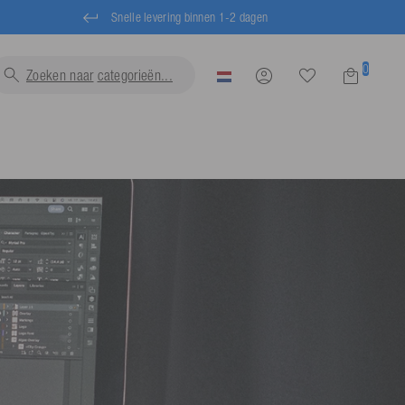
Snelle levering binnen 1-2 dagen
0
Zoeken naar
zwemvesten..