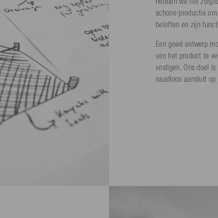
hebben we het zorgv
schone productie om 
beloften en zijn funct
Een goed ontwerp moe
van het product te v
vestigen. Ons doel i
naadloos aansluit op 