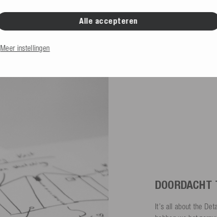
an de behoeften van
Alle accepteren
gebruikt.
Meer instellingen
DOORDACHT T
It’s all about the Det