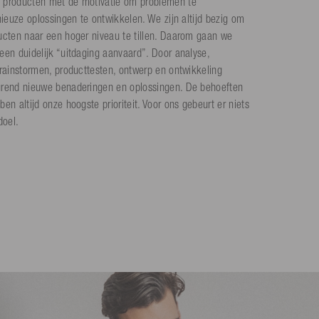
 producten met de motivatie om problemen te
nieuze oplossingen te ontwikkelen. We zijn altijd bezig om
ucten naar een hoger niveau te tillen. Daarom gaan we
een duidelijk “uitdaging aanvaard”. Door analyse,
brainstormen, producttesten, ontwerp en ontwikkeling
urend nieuwe benaderingen en oplossingen. De behoeften
en altijd onze hoogste prioriteit. Voor ons gebeurt er niets
doel.