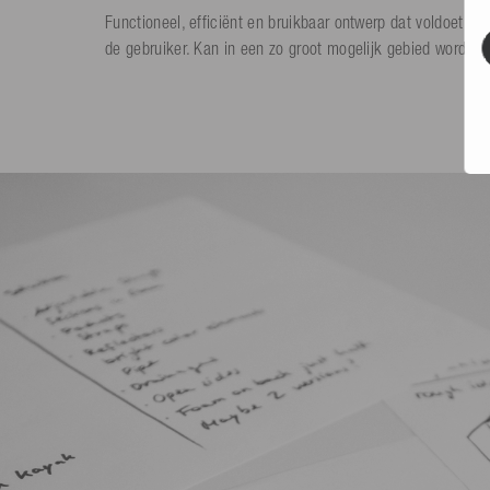
Functioneel, efficiënt en bruikbaar ontwerp dat voldoet a
de gebruiker. Kan in een zo groot mogelijk gebied worden 