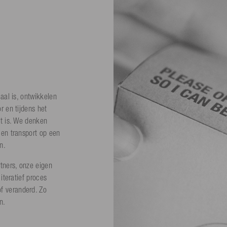
aal is, ontwikkelen
r en tijdens het
t is. We denken
 en transport op een
n.
tners, onze eigen
iteratief proces
f veranderd. Zo
n.