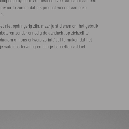
uldig geanalyseerd. We besteden veel aandacht aan een
ervoor te zorgen dat elk product voldoet aan onze
ie.
t niet opdringerig zijn, maar juist dienen om het gebruik
erbeteren zonder onnodig de aandacht op zichzelf te
s daarom om ons ontwerp zo intuïtief te maken dat het
je watersportervaring en aan je behoeften voldoet.