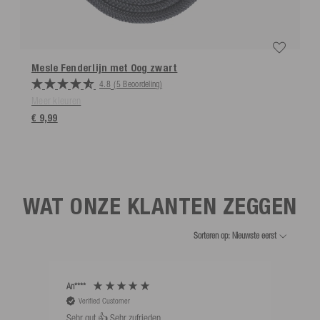
Mesle Fenderlijn met Oog
zwart
4.8
(5 Beoordeling)
Meer kleuren
€ 9,99
WAT ONZE KLANTEN ZEGGEN
Sorteren op: Nieuwste eerst
An****
Bernd
Verified Customer
V
Sehr gut 👍 Sehr zufrieden
Schw