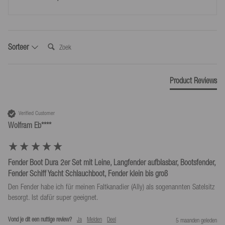
aangewezen derde (niet de vervoerder) de goederen in bezit hebt
genomen.
Gebruik ons verzendlabel voor retourzendingen voor € 4,99.
Zoek:
Sorteer
*Retourneer alleen in overeenstemming met onze algemene voorwaarden, mits
het door ons verstrekte retouretiket wordt gebruikt.
Product Reviews
Verified Customer
Wolfram Eb****
Fender Boot Dura 2er Set mit Leine, Langfender aufblasbar, Bootsfender,
Fender Schiff Yacht Schlauchboot, Fender klein bis groß
Den Fender habe ich für meinen Faltkanadier (Ally) als sogenannten Satelsitz 
besorgt. Ist dafür super geeignet.
Vond je dit een nuttige review?
Ja
Melden
Deel
5 maanden geleden