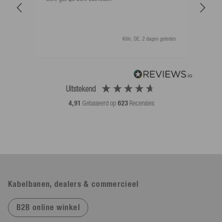
als 
Köln, DE, 2 dagen geleden
Uitstekend
4,91
Gebaseerd op
623
Recensies
Kabelbanen, dealers & commercieel
B2B online winkel