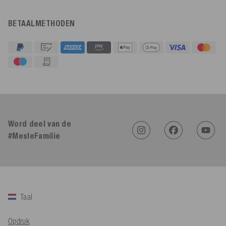
BETAALMETHODEN
4,91
Beoordeling
623
Beoordelingen
Word deel van de
#MesleFamilie
An****
Geverifieerde klant
Twitter
Sehr gut 👍 Sehr zufrieden
Facebook
Hulpzaam
?
Ja
Delen
Köln, DE,
5-8-2026
Taal
Bernd Sack****
Opdruk
Geverifieerde klant