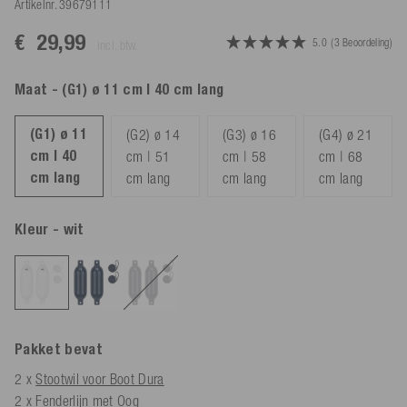
Artikelnr.
39679111
€ 29,99
5.0
(3 Beoordeling)
incl. btw.
Maat
- (G1) ø 11 cm | 40 cm lang
(G1) ø 11
(G2) ø 14
(G3) ø 16
(G4) ø 21
cm | 40
cm | 51
cm | 58
cm | 68
cm lang
cm lang
cm lang
cm lang
Kleur
- wit
Pakket bevat
2 x
Stootwil voor Boot Dura
2 x
Fenderlijn met Oog