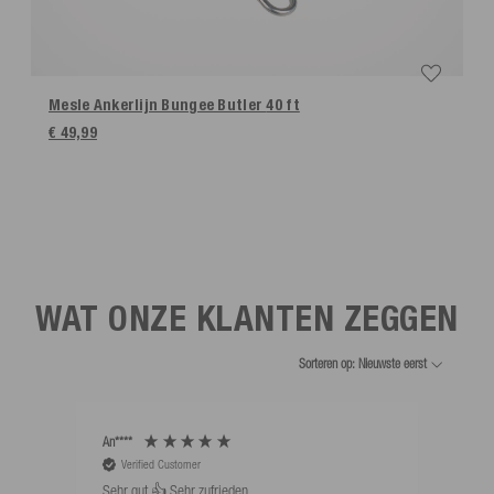
Mesle Ankerlijn Bungee Butler
40 ft
€ 49,99
WAT ONZE KLANTEN ZEGGEN
Sorteren op: Nieuwste eerst
An****
Bernd
Verified Customer
V
Sehr gut 👍 Sehr zufrieden
Schw