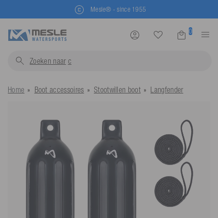
Mesle® - since 1955
0
Zoeken naar
zwemvest
Home
Boot accessoires
Stootwillen boot
Langfender