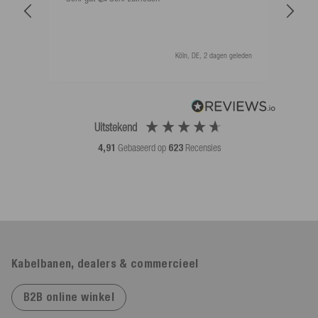
als 
Köln, DE, 2 dagen geleden
Uitstekend
4,91
Gebaseerd op
623
Recensies
Kabelbanen, dealers & commercieel
B2B online winkel