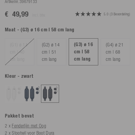
Artikelnr.
39679133
€ 49,99
5.0
(3 Beoordeling)
incl. btw.
Maat
- (G3) ø 16 cm | 58 cm lang
(G3) ø 16
(G1) ø 11
(G2) ø 14
(G4) ø 21
cm | 58
cm | 40
cm | 51
cm | 68
cm lang
cm lang
cm lang
cm lang
Kleur
- zwart
Pakket bevat
2 x
Fenderlijn met Oog
2 x
Stootwil voor Boot Dura