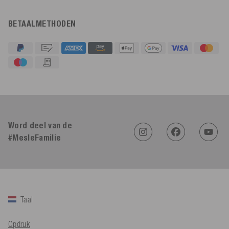
BETAALMETHODEN
4,91
Beoordeling
623
Beoordelingen
Word deel van de
#MesleFamilie
An****
Geverifieerde klant
Twitter
Sehr gut 👍 Sehr zufrieden
Facebook
Hulpzaam
?
Ja
Delen
Köln, DE,
5-8-2026
Taal
Bernd Sack****
Opdruk
Geverifieerde klant