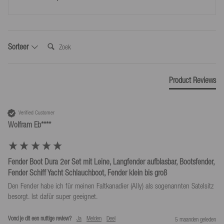
aangewezen derde (niet de vervoerder) de goederen in bezit hebt
genomen.
Gebruik ons verzendlabel voor retourzendingen voor € 4,99.
Zoek:
Sorteer
*Retourneer alleen in overeenstemming met onze algemene voorwaarden, mits
het door ons verstrekte retouretiket wordt gebruikt.
Product Reviews
Verified Customer
Wolfram Eb****
Fender Boot Dura 2er Set mit Leine, Langfender aufblasbar, Bootsfender,
Fender Schiff Yacht Schlauchboot, Fender klein bis groß
Den Fender habe ich für meinen Faltkanadier (Ally) als sogenannten Satelsitz 
besorgt. Ist dafür super geeignet.
Vond je dit een nuttige review?
Ja
Melden
Deel
5 maanden geleden